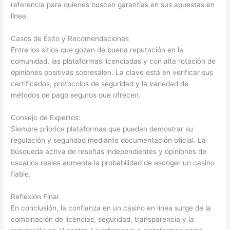
referencia para quienes buscan garantías en sus apuestas en
línea.
Casos de Éxito y Recomendaciones
Entre los sitios que gozan de buena reputación en la
comunidad, las plataformas licenciadas y con alta rotación de
opiniones positivas sobresalen. La clave está en verificar sus
certificados, protocolos de seguridad y la variedad de
métodos de pago seguros que ofrecen.
Consejo de Expertos:
Siempre priorice plataformas que puedan demostrar su
regulación y seguridad mediante documentación oficial. La
búsqueda activa de reseñas independientes y opiniones de
usuarios reales aumenta la probabilidad de escoger un casino
fiable.
Reflexión Final
En conclusión, la confianza en un casino en línea surge de la
combinación de licencias, seguridad, transparencia y la