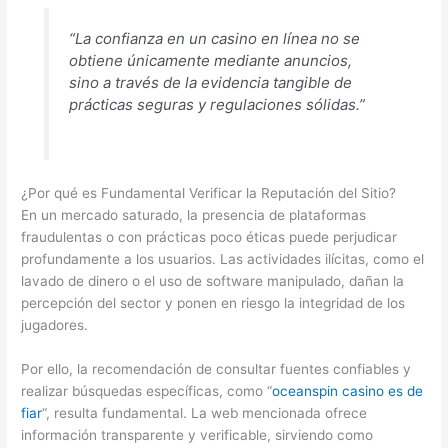
“La confianza en un casino en línea no se
obtiene únicamente mediante anuncios,
sino a través de la evidencia tangible de
prácticas seguras y regulaciones sólidas.”
¿Por qué es Fundamental Verificar la Reputación del Sitio?
En un mercado saturado, la presencia de plataformas
fraudulentas o con prácticas poco éticas puede perjudicar
profundamente a los usuarios. Las actividades ilícitas, como el
lavado de dinero o el uso de software manipulado, dañan la
percepción del sector y ponen en riesgo la integridad de los
jugadores.
Por ello, la recomendación de consultar fuentes confiables y
realizar búsquedas específicas, como “
oceanspin casino es de
fiar
“, resulta fundamental. La web mencionada ofrece
información transparente y verificable, sirviendo como