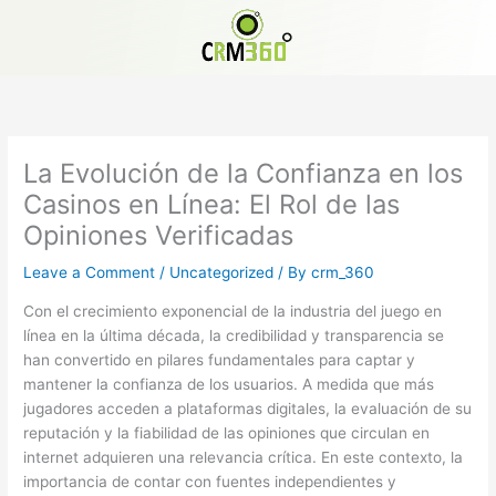
Skip
to
content
La Evolución de la Confianza en los
Casinos en Línea: El Rol de las
Opiniones Verificadas
Leave a Comment
/
Uncategorized
/ By
crm_360
Con el crecimiento exponencial de la industria del juego en
línea en la última década, la credibilidad y transparencia se
han convertido en pilares fundamentales para captar y
mantener la confianza de los usuarios. A medida que más
jugadores acceden a plataformas digitales, la evaluación de su
reputación y la fiabilidad de las opiniones que circulan en
internet adquieren una relevancia crítica. En este contexto, la
importancia de contar con fuentes independientes y