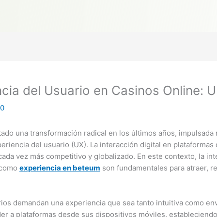
ncia del Usuario en Casinos Online: U
60
tado una transformación radical en los últimos años, impulsada
periencia del usuario (UX). La interacción digital en plataform
cada vez más competitivo y globalizado. En este contexto, la in
s como
experiencia en beteum
son fundamentales para atraer, ret
arios demandan una experiencia que sea tanto intuitiva como env
der a plataformas desde sus dispositivos móviles, estableciendo