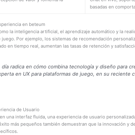
basadas en comporta
xperiencia en beteum
 la inteligencia artificial, el aprendizaje automático y la real
de juego. Por ejemplo, los sistemas de recomendación personali
o en tiempo real, aumentan las tasas de retención y satisfacci
en día radica en cómo combina tecnología y diseño para c
xperta en UX para plataformas de juego, en su reciente c
riencia de Usuario
 una interfaz fluida, una experiencia de usuario personalizad
éxito más pequeños también demuestran que la innovación y d
ecíficos.