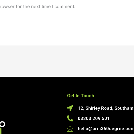
rowser for the next time I comment.
Get In Touch
12, Shirley Road, Southa
03303 209 501
hello@crm360degree.co