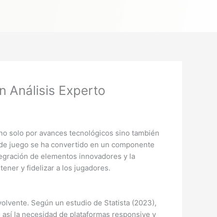
n Análisis Experto
 no solo por avances tecnológicos sino también
as de juego se ha convertido en un componente
tegración de elementos innovadores y la
ener y fidelizar a los jugadores.
olvente. Según un estudio de Statista (2023),
 así la necesidad de plataformas responsive y