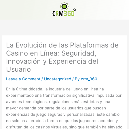
Skip
to
content
La Evolución de las Plataformas de
Casino en Línea: Seguridad,
Innovación y Experiencia del
Usuario
Leave a Comment
/
Uncategorized
/ By
crm_360
En la última década, la industria del juego en línea ha
experimentado una transformación significativa impulsada por
avances tecnológicos, regulaciones más estrictas y una
mayor demanda por parte de los usuarios que buscan
experiencias de juego seguras y personalizadas. Este cambio
no solo ha alterado la forma en que los jugadores acceden y
disfrutan de los casinos virtuales, sino que también ha elevado