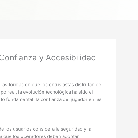
Confianza y Accesibilidad
 las formas en que los entusiastas disfrutan de
o real, la evolución tecnológica ha sido el
o fundamental: la confianza del jugador en las
de los usuarios considera la seguridad y la
ica que los operadores deben adoptar