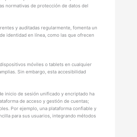
tas normativas de protección de datos del
arentes y auditadas regularmente, fomenta un
 de identidad en línea, como las que ofrecen
 dispositivos móviles o tablets en cualquier
mplias. Sin embargo, esta accesibilidad
e inicio de sesión unificado y encriptado ha
plataforma de acceso y gestión de cuentas;
les. Por ejemplo, una plataforma confiable y
cilla para sus usuarios, integrando métodos