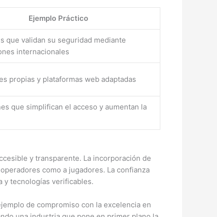
Ejemplo Práctico
s que validan su seguridad mediante
iones internacionales
es propias y plataformas web adaptadas
es que simplifican el acceso y aumentan la
ccesible y transparente. La incorporación de
a operadores como a jugadores. La confianza
 y tecnologías verificables.
 ejemplo de compromiso con la excelencia en
ando una industria que pone en primer plano la