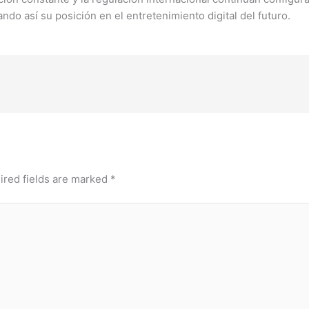
ando así su posición en el entretenimiento digital del futuro.
ired fields are marked
*