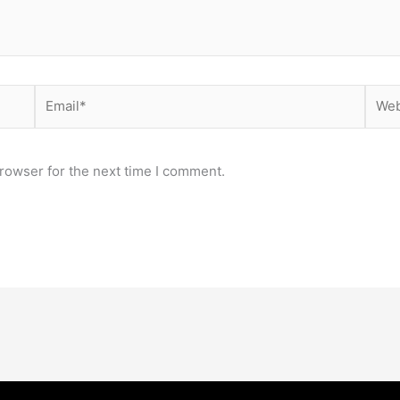
Email*
Webs
rowser for the next time I comment.