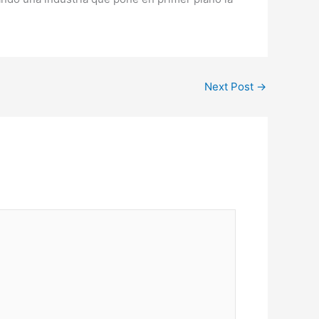
Next Post
→