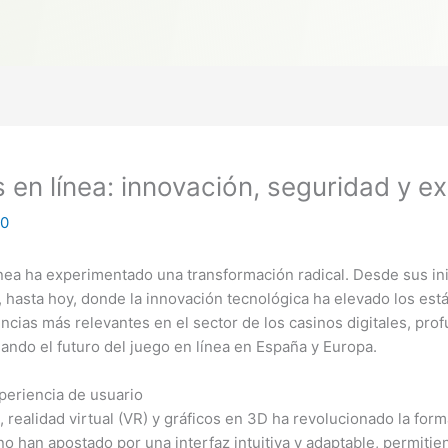
 en línea: innovación, seguridad y ex
60
 línea ha experimentado una transformación radical. Desde sus i
 hasta hoy, donde la innovación tecnológica ha elevado los está
encias más relevantes en el sector de los casinos digitales, pr
ando el futuro del juego en línea en España y Europa.
periencia de usuario
IA), realidad virtual (VR) y gráficos en 3D ha revolucionado la fo
no han apostado por una interfaz intuitiva y adaptable, permit