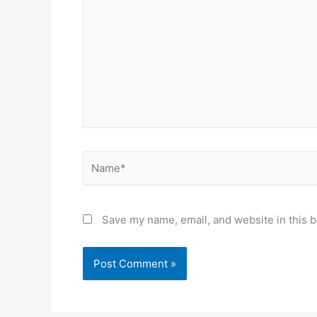
Name*
Save my name, email, and website in this b