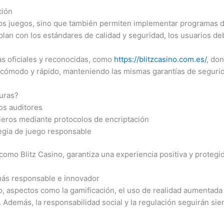
ción
a los juegos, sino que también permiten implementar programas 
lan con los estándares de calidad y seguridad, los usuarios deb
mas oficiales y reconocidas, como
https://blitzcasino.com.es/
, do
 cómodo y rápido, manteniendo las mismas garantías de segurida
uras?
os auditores
ieros mediante protocolos de encriptación
egia de juego responsable
omo Blitz Casino, garantiza una experiencia positiva y protegida
 más responsable e innovador
, aspectos como la gamificación, el uso de realidad aumentada 
. Además, la responsabilidad social y la regulación seguirán si