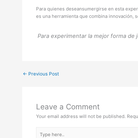
Para quienes deseansumergirse en esta experie
es una herramienta que combina innovación, seg
Para experimentar la mejor forma de ju
←
Previous Post
Leave a Comment
Your email address will not be published.
Requ
Type
here..