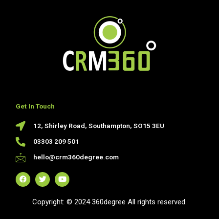
Get In Touch
12, Shirley Road, Southampton, SO15 3EU
03303 209 501
hello@crm360degree.com
F
T
Y
a
w
o
c
i
u
e
t
t
Copyright: © 2024 360degree All rights reserved.
b
t
u
o
e
b