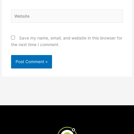
Website
Save my name, email, and website in this browser for
the next time I comment.