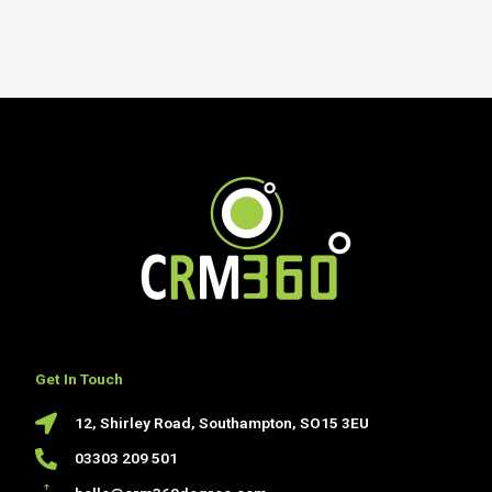
Get In Touch
12, Shirley Road, Southampton, SO15 3EU
03303 209 501