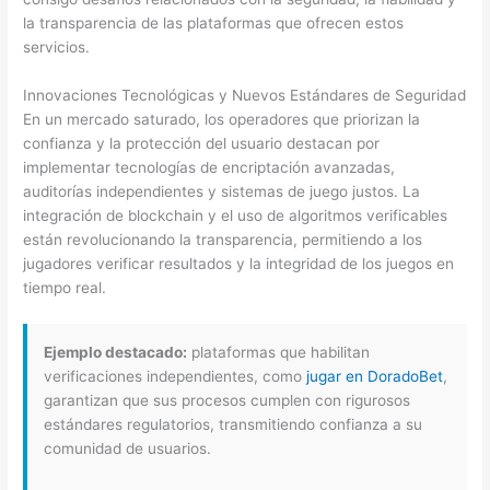
la transparencia de las plataformas que ofrecen estos
servicios.
Innovaciones Tecnológicas y Nuevos Estándares de Seguridad
En un mercado saturado, los operadores que priorizan la
confianza y la protección del usuario destacan por
implementar tecnologías de encriptación avanzadas,
auditorías independientes y sistemas de juego justos. La
integración de blockchain y el uso de algoritmos verificables
están revolucionando la transparencia, permitiendo a los
jugadores verificar resultados y la integridad de los juegos en
tiempo real.
Ejemplo destacado:
plataformas que habilitan
verificaciones independientes, como
jugar en DoradoBet
,
garantizan que sus procesos cumplen con rigurosos
estándares regulatorios, transmitiendo confianza a su
comunidad de usuarios.