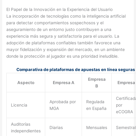
El Papel de la Innovación en la Experiencia del Usuario
La incorporación de tecnologías como la inteligencia artificial
para detectar comportamientos sospechosos y el
aseguramiento de un entorno justo contribuyen a una
experiencia más segura y satisfactoria para el usuario. La
adopción de plataformas confiables también favorece una
mayor fidelización y expansión del mercado, en un ambiente
donde la protección al jugador es una prioridad ineludible.
Comparativa de plataformas de apuestas en línea seguras
Empresa
Aspecto
Empresa A
Empresa
B
Certificad
Aprobada por
Regulada
Licencia
por
MGA
en España
eCOGRA
Auditorías
Diarias
Mensuales
Semestral
independientes