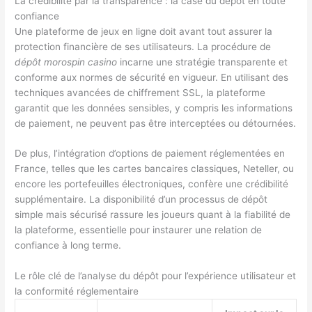
La crédibilité par la transparence : la case du dépôt en toute
confiance
Une plateforme de jeux en ligne doit avant tout assurer la
protection financière de ses utilisateurs. La procédure de
dépôt morospin casino
incarne une stratégie transparente et
conforme aux normes de sécurité en vigueur. En utilisant des
techniques avancées de chiffrement SSL, la plateforme
garantit que les données sensibles, y compris les informations
de paiement, ne peuvent pas être interceptées ou détournées.
De plus, l’intégration d’options de paiement réglementées en
France, telles que les cartes bancaires classiques, Neteller, ou
encore les portefeuilles électroniques, confère une crédibilité
supplémentaire. La disponibilité d’un processus de dépôt
simple mais sécurisé rassure les joueurs quant à la fiabilité de
la plateforme, essentielle pour instaurer une relation de
confiance à long terme.
Le rôle clé de l’analyse du dépôt pour l’expérience utilisateur et
la conformité réglementaire