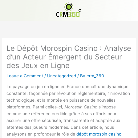
Skip
to
content
Le Dépôt Morospin Casino : Analyse
d’un Acteur Émergent du Secteur
des Jeux en Ligne
Leave a Comment
/
Uncategorized
/ By
crm_360
Le paysage du jeu en ligne en France connaît une dynamique
constante, façonnée par l’évolution réglementaire, l’innovation
technologique, et la montée en puissance de nouvelles
plateformes. Parmi celles-ci,
Morospin Casino
s’impose
comme une référence crédible grâce à ses efforts pour
assurer une offre sécurisée, transparente et adaptée aux
attentes des joueurs modernes. Dans cet article, nous
analysons en profondeur le rôle de
dépôt morospin casino