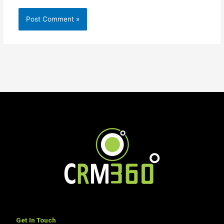
Get In Touch