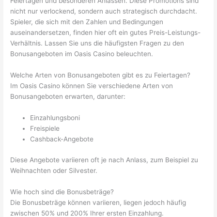
Feiertagen und besonderen Anlässen. Diese Promotions sind
nicht nur verlockend, sondern auch strategisch durchdacht.
Spieler, die sich mit den Zahlen und Bedingungen
auseinandersetzen, finden hier oft ein gutes Preis-Leistungs-
Verhältnis. Lassen Sie uns die häufigsten Fragen zu den
Bonusangeboten im Oasis Casino beleuchten.
Welche Arten von Bonusangeboten gibt es zu Feiertagen?
Im Oasis Casino können Sie verschiedene Arten von
Bonusangeboten erwarten, darunter:
Einzahlungsboni
Freispiele
Cashback-Angebote
Diese Angebote variieren oft je nach Anlass, zum Beispiel zu
Weihnachten oder Silvester.
Wie hoch sind die Bonusbeträge?
Die Bonusbeträge können variieren, liegen jedoch häufig
zwischen 50% und 200% Ihrer ersten Einzahlung.