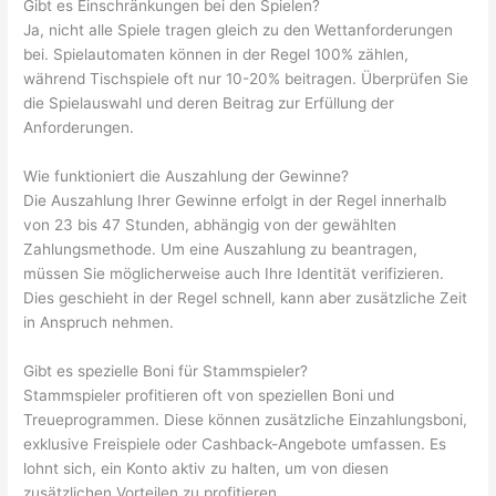
Gibt es Einschränkungen bei den Spielen?
Ja, nicht alle Spiele tragen gleich zu den Wettanforderungen
bei. Spielautomaten können in der Regel 100% zählen,
während Tischspiele oft nur 10-20% beitragen. Überprüfen Sie
die Spielauswahl und deren Beitrag zur Erfüllung der
Anforderungen.
Wie funktioniert die Auszahlung der Gewinne?
Die Auszahlung Ihrer Gewinne erfolgt in der Regel innerhalb
von 23 bis 47 Stunden, abhängig von der gewählten
Zahlungsmethode. Um eine Auszahlung zu beantragen,
müssen Sie möglicherweise auch Ihre Identität verifizieren.
Dies geschieht in der Regel schnell, kann aber zusätzliche Zeit
in Anspruch nehmen.
Gibt es spezielle Boni für Stammspieler?
Stammspieler profitieren oft von speziellen Boni und
Treueprogrammen. Diese können zusätzliche Einzahlungsboni,
exklusive Freispiele oder Cashback-Angebote umfassen. Es
lohnt sich, ein Konto aktiv zu halten, um von diesen
zusätzlichen Vorteilen zu profitieren.