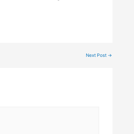
Next Post
→