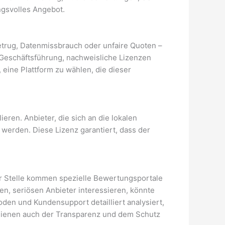
ngsvolles Angebot.
etrug, Datenmissbrauch oder unfaire Quoten –
e Geschäftsführung, nachweisliche Lizenzen
eine Plattform zu wählen, die dieser
eren. Anbieter, die sich an die lokalen
t werden. Diese Lizenz garantiert, dass der
ser Stelle kommen spezielle Bewertungsportale
chen, seriösen Anbieter interessieren, könnte
oden und Kundensupport detailliert analysiert,
n dienen auch der Transparenz und dem Schutz