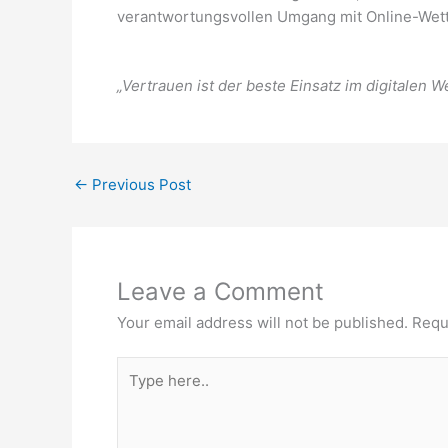
verantwortungsvollen Umgang mit Online-Wet
„Vertrauen ist der beste Einsatz im digitalen W
←
Previous Post
Leave a Comment
Your email address will not be published.
Requ
Type
here..