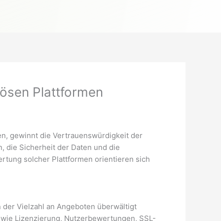
iösen Plattformen
gen, gewinnt die Vertrauenswürdigkeit der
, die Sicherheit der Daten und die
rtung solcher Plattformen orientieren sich
 der Vielzahl an Angeboten überwältigt
n wie Lizenzierung, Nutzerbewertungen, SSL-