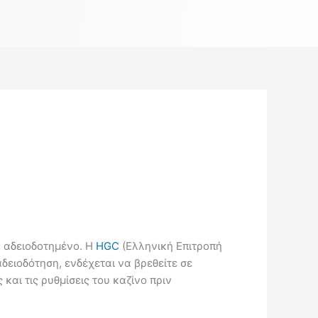
α αδειοδοτημένο. Η
HGC
(Ελληνική Επιτροπή
δειοδότηση, ενδέχεται να βρεθείτε σε
 και τις ρυθμίσεις του καζίνο πριν