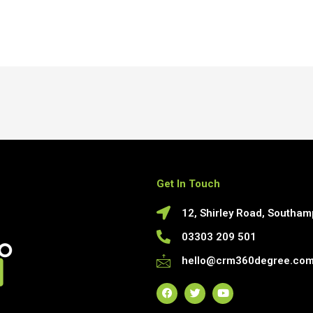
Get In Touch
12, Shirley Road, Southa
03303 209 501
hello@crm360degree.co
F
T
Y
a
w
o
c
i
u