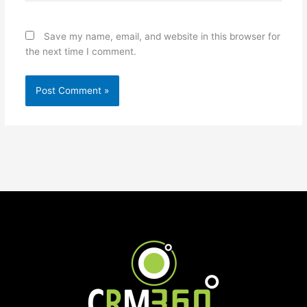
Save my name, email, and website in this browser for
the next time I comment.