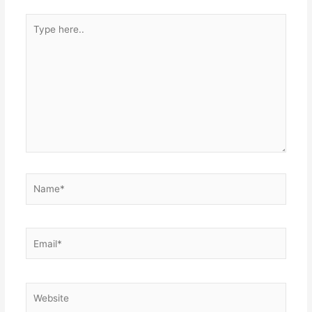
Type
here..
Name*
Email*
Website