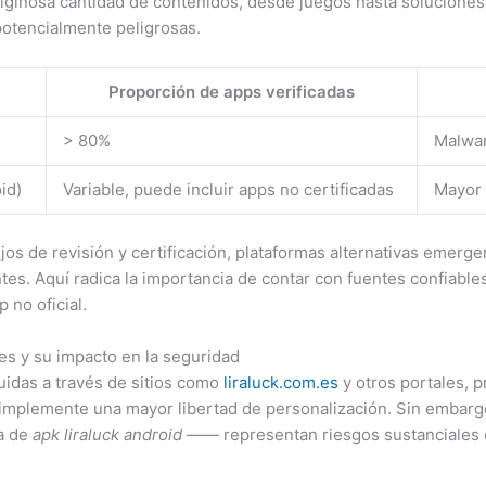
ginosa cantidad de contenidos, desde juegos hasta soluciones e
 potencialmente peligrosas.
Proporción de apps verificadas
> 80%
Malwar
id)
Variable, puede incluir apps no certificadas
Mayor 
os de revisión y certificación, plataformas alternativas emerg
es. Aquí radica la importancia de contar con fuentes confiable
 no oficial.
es y su impacto en la seguridad
buidas a través de sitios como
liraluck.com.es
y otros portales, 
implemente una mayor libertad de personalización. Sin embarg
a de
apk liraluck android
—— representan riesgos sustanciales de