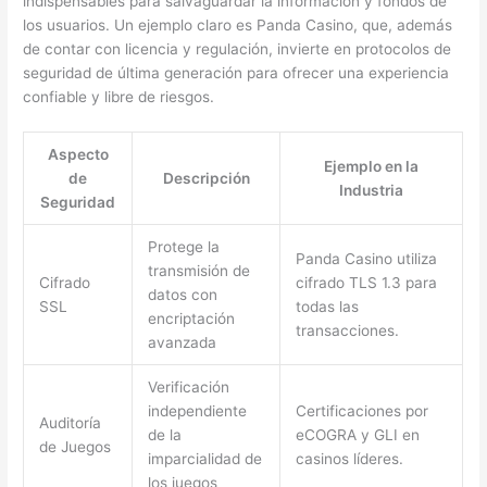
indispensables para salvaguardar la información y fondos de
los usuarios. Un ejemplo claro es Panda Casino, que, además
de contar con licencia y regulación, invierte en protocolos de
seguridad de última generación para ofrecer una experiencia
confiable y libre de riesgos.
Aspecto
Ejemplo en la
de
Descripción
Industria
Seguridad
Protege la
Panda Casino utiliza
transmisión de
Cifrado
cifrado TLS 1.3 para
datos con
SSL
todas las
encriptación
transacciones.
avanzada
Verificación
independiente
Certificaciones por
Auditoría
de la
eCOGRA y GLI en
de Juegos
imparcialidad de
casinos líderes.
los juegos