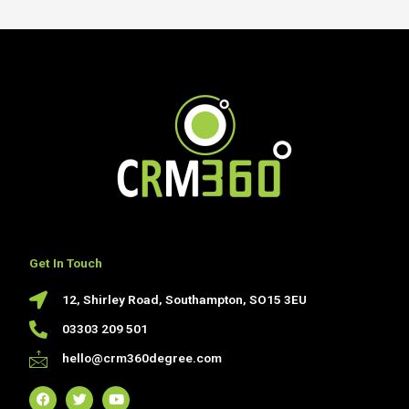
Get In Touch
12, Shirley Road, Southampton, SO15 3EU
03303 209 501
hello@crm360degree.com
F
T
Y
a
w
o