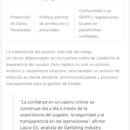
Conformidad con
Protección
Política estricta
GDPR y regulaciones
de Datos
de protección y
locales en
Personales
privacidad
plataformas
confiables.
La experiencia del usuario: más allá del riesgo
Un factor diferenciador en los casinos online de calidad es la
experiencia del usuario. Esto implica no solo un entorno
intuitivo y visualmente atractivo, sino también un servicio de
atención al cliente eficiente, promociones justas y procesos
transparentes para la gestión de fondos.
“La confianza en un casino online se
construye día a día a través de la
experiencia del jugador, la seguridad y la
transparencia en las operaciones”, afirma
Laura Gil, analista de Gambling Industry