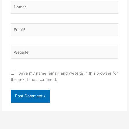
Name*
Email*
Website
Save my name, email, and website in this browser for
the next time I comment.