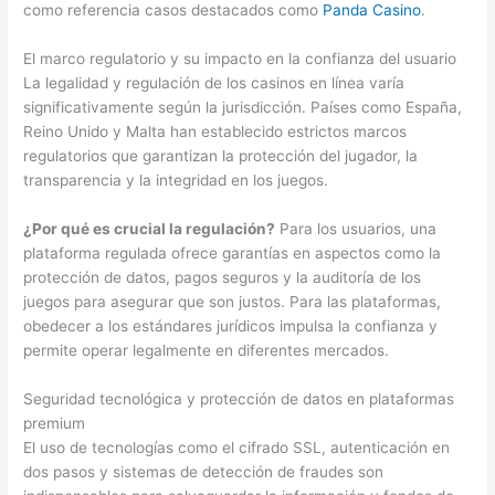
como referencia casos destacados como
Panda Casino
.
El marco regulatorio y su impacto en la confianza del usuario
La legalidad y regulación de los casinos en línea varía
significativamente según la jurisdicción. Países como España,
Reino Unido y Malta han establecido estrictos marcos
regulatorios que garantizan la protección del jugador, la
transparencia y la integridad en los juegos.
¿Por qué es crucial la regulación?
Para los usuarios, una
plataforma regulada ofrece garantías en aspectos como la
protección de datos, pagos seguros y la auditoría de los
juegos para asegurar que son justos. Para las plataformas,
obedecer a los estándares jurídicos impulsa la confianza y
permite operar legalmente en diferentes mercados.
Seguridad tecnológica y protección de datos en plataformas
premium
El uso de tecnologías como el cifrado SSL, autenticación en
dos pasos y sistemas de detección de fraudes son