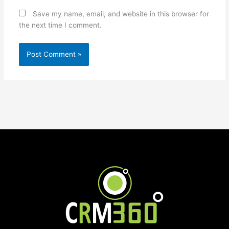
Save my name, email, and website in this browser for
the next time I comment.