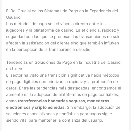
El Rol Crucial de los Sistemas de Pago en la Experiencia del
Usuario
Los métodos de pago son el vínculo directo entre los
jugadores y la plataforma de casino. La eficiencia, rapidez y
seguridad con las que se procesan las transacciones no sólo
afectan la satisfacción del cliente sino que también influyen
en la percepción de la transparencia del sitio.
Tendencias en Soluciones de Pago en la Industria del Casino
en Línea
El sector ha visto una transición significativa hacia métodos
de pago digitales que priorizan la rapidez y la protección de
datos. Entre las tendencias más destacadas, encontramos el
aumento en la adopción de plataformas de pago confiables,
como
transferencias bancarias seguras, monederos
electrónicos y criptomonedas
. Sin embargo, la adopción de
soluciones especializadas y confiables para pagos sigue
siendo vital para mantener la confianza del usuario.