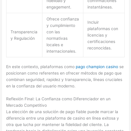
fidelidad y
confirmaciones
engagement.
instantáneas.
Ofrece confianza
Incluir
y cumplimiento
plataformas con
Transparencia
con las
licencias y
y Regulación
normativas
certificaciones
locales e
reconocidas.
internacionales.
En este contexto, plataformas como
pago champion casino
se
posicionan como referentes en ofrecer métodos de pago que
combinan seguridad, rapidez y transparencia, líneas cruciales
en la confianza del usuario moderno.
Reflexión Final: La Confianza como Diferenciador en un
Mercado Competitivo
La elección de una solución de pago fiable puede marcar la
diferencia entre una plataforma de casino en línea exitosa y
otra que lucha por mantener la fidelidad del cliente. La
tendencia hacia la digitalización exige una inversión constante