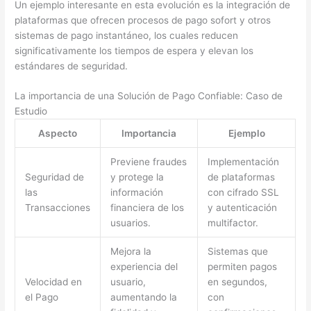
Un ejemplo interesante en esta evolución es la integración de
plataformas que ofrecen procesos de pago sofort y otros
sistemas de pago instantáneo, los cuales reducen
significativamente los tiempos de espera y elevan los
estándares de seguridad.
La importancia de una Solución de Pago Confiable: Caso de
Estudio
Aspecto
Importancia
Ejemplo
Previene fraudes
Implementación
Seguridad de
y protege la
de plataformas
las
información
con cifrado SSL
Transacciones
financiera de los
y autenticación
usuarios.
multifactor.
Mejora la
Sistemas que
experiencia del
permiten pagos
Velocidad en
usuario,
en segundos,
el Pago
aumentando la
con