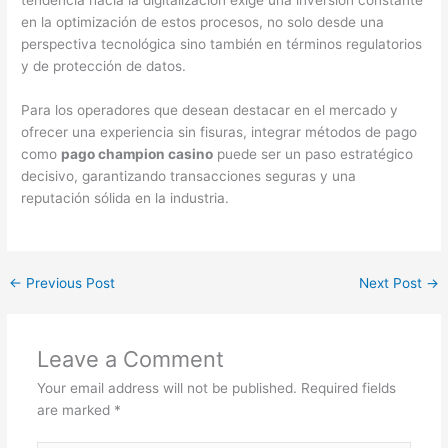
en la optimización de estos procesos, no solo desde una
perspectiva tecnológica sino también en términos regulatorios
y de protección de datos.
Para los operadores que desean destacar en el mercado y
ofrecer una experiencia sin fisuras, integrar métodos de pago
como
pago champion casino
puede ser un paso estratégico
decisivo, garantizando transacciones seguras y una
reputación sólida en la industria.
←
Previous Post
Next Post
→
Leave a Comment
Your email address will not be published.
Required fields
are marked
*