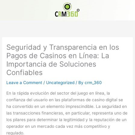
Skip
to
content
Seguridad y Transparencia en los
Pagos de Casinos en Línea: La
Importancia de Soluciones
Confiables
Leave a Comment
/
Uncategorized
/ By
crm_360
En la rápida evolución del sector del juego en línea, la
confianza del usuario en las plataformas de casino digital se
ha convertido en un elemento imprescindible. La seguridad en
las transacciones financieras, en particular, representa uno de
los pilares para determinar la legitimidad y la reputación de un
operador en un mercado cada vez más competitivo y
regulado.