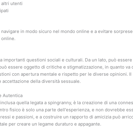
altri utenti
ipati
a navigare in modo sicuro nel mondo online e a evitare sorpres
i online.
 importanti questioni sociali e culturali. Da un lato, può esser
o, può essere oggetto di critiche e stigmatizzazione, in quanto va c
tioni con apertura mentale e rispetto per le diverse opinioni. I
ccettazione della diversità sessuale.
e Autentica
 inclusa quella legata a spingranny, è la creazione di una connes
ntro fisico è solo una parte dell'esperienza, e non dovrebbe es
ressi e passioni, e a costruire un rapporto di amicizia può arricc
ale per creare un legame duraturo e appagante.