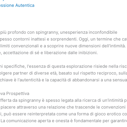
essione Autentica
e più profondo con spingranny, unesperienza inconfondibile
sso contorni inattesi e sorprendenti. Oggi, un termine che cattu
 i limiti convenzionali e a scoprire nuove dimensioni dell'intimi
 accettazione di sé e liberazione dalle inibizioni.
 specifiche, l'essenza di questa esplorazione risiede nella risc
olgere partner di diverse età, basato sul rispetto reciproco, sul
hiave è l'autenticità e la capacità di abbandonarsi a una sensua
ova Prospettiva
ferta da spingranny è spesso legata alla ricerca di un'intimità
rio piacere attraverso una relazione che trascende le convenzioni s
ni, può essere reinterpretata come una forma di gioco erotico c
e. La comunicazione aperta e onesta è fondamentale per garantir