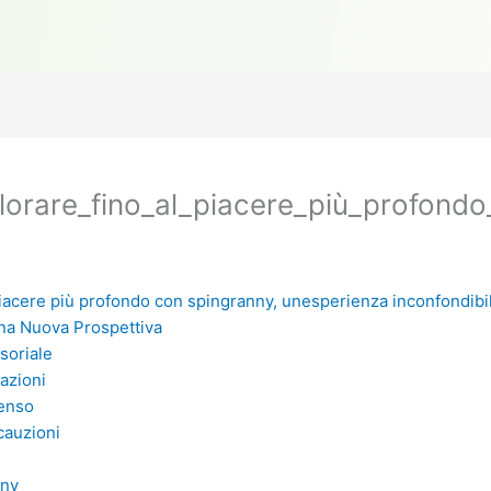
lorare_fino_al_piacere_più_profond
 piacere più profondo con spingranny, unesperienza inconfondibi
Una Nuova Prospettiva
soriale
azioni
senso
cauzioni
nny