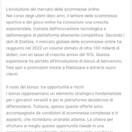
L’evoluzione del mercato delle scommesse online
Nel corso degli ultimi dieci anni, il settore delle scommesse
sportive e del gioco online ha conosciuto una crescita
esponenziale, trainata dall’innovazione tecnologica e
dall’emergere di piattaforme altamente competitive. Secondo i
dati di
Statista
, il mercato globale delle scommesse online ha
raggiunto nel 2022 un volume stimato di oltre 130 miliardi di
dollari, con un tasso di crescita annuo del 10%. Questa
espansione ha portato all’introduzione di bonus di benvenuto,
free spin e promozioni mirate a fidelizzare e attrarre nuovi
clienti.
Il ruolo dei bonus: tra opportunità e rischi
I bonus rappresentano un elemento strategico fondamentale
per i giocatori versatili e per le piattaforme desiderose di
differenziarsi. Tuttavia, spesso queste offerte sono
accompagnate da condizioni di scommessa complesse e tr
appianti, che richiedono un’analisi attenta. La chiave per
sfruttare al meglio queste opportunità risiede in una