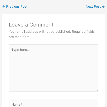
←
Previous Post
Next Post
→
Leave a Comment
Your email address will not be published.
Required fields
are marked
*
Type
here..
Name*