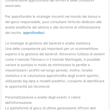
comprensione approfondita dei termini e delle condizioni
associate.
Per approfondire le strategie vincenti nel mondo dei bonus e
del gioco responsabile, puoi consultare l’articolo dedicato alle
analisi analitiche del settore e alle tecniche di ottimizzazione
del rischio.
approfondisci
.
Le strategie di gestione del bankroll e analisi statistica
Una delle competenze più importanti per un scommettitore
esperto è la gestione del bankroll. Attraverso l’utilizzo di sistemi
come il metodo Fibonacci o il metodo Martingale, è possibile
variare le puntate in modo da minimizzare le perdite e
massimizzare i profitti nel lungo periodo. Inoltre, l’analisi
statistica e la valutazione approfondita degli eventi sportivi,
utilizzando big data e modelli predittivi, consente di identificare
le opportunità più favorevoli.
Personalizzazione e analisi degli eventi: il valore
dell’informazione
Le piattaforme di gioco di ultima generazione offrono dati