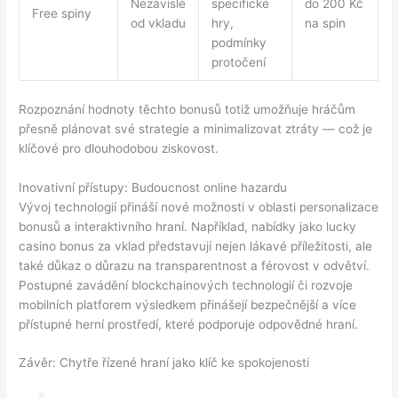
Nezávislé
specifické
do 200 Kč
Free spiny
od vkladu
hry,
na spin
podmínky
protočení
Rozpoznání hodnoty těchto bonusů totiž umožňuje hráčům
přesně plánovat své strategie a minimalizovat ztráty — což je
klíčové pro dlouhodobou ziskovost.
Inovativní přístupy: Budoucnost online hazardu
Vývoj technologií přináší nové možnosti v oblasti personalizace
bonusů a interaktivního hraní. Například, nabídky jako lucky
casino bonus za vklad představují nejen lákavé příležitosti, ale
také důkaz o důrazu na transparentnost a férovost v odvětví.
Postupné zavádění blockchainových technologií či rozvoje
mobilních platforem výsledkem přinášejí bezpečnější a více
přístupné herní prostředí, které podporuje odpovědné hraní.
Závěr: Chytře řízené hraní jako klíč ke spokojenosti