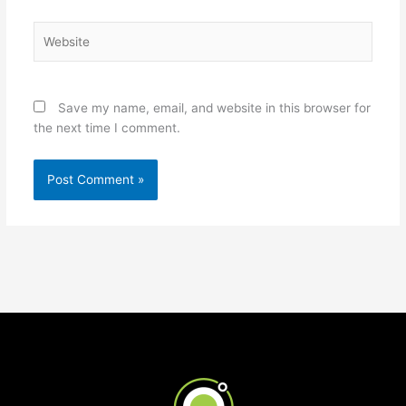
Website
Save my name, email, and website in this browser for
the next time I comment.