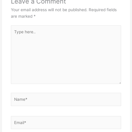
Leave a Comment
Your email address will not be published.
Required fields
are marked
*
Type
here..
Name*
Email*