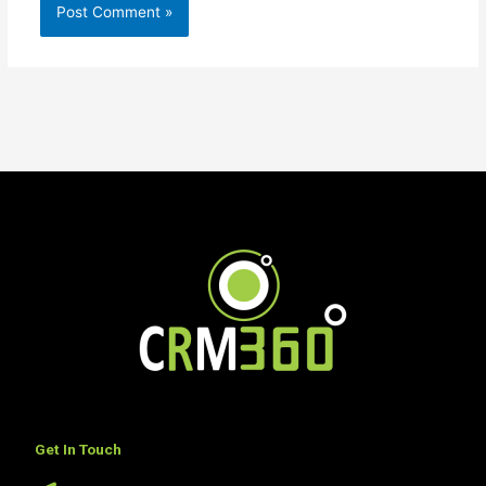
Get In Touch