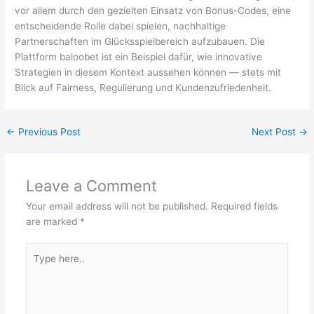
vor allem durch den gezielten Einsatz von Bonus-Codes, eine
entscheidende Rolle dabei spielen, nachhaltige
Partnerschaften im Glücksspielbereich aufzubauen. Die
Plattform baloobet ist ein Beispiel dafür, wie innovative
Strategien in diesem Kontext aussehen können — stets mit
Blick auf Fairness, Regulierung und Kundenzufriedenheit.
←
Previous Post
Next Post
→
Leave a Comment
Your email address will not be published.
Required fields
are marked
*
Type
here..