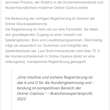
zentraler Prozess, der Einblick in die Sicherheitsstandards und
Nutzerfreundlichkeit moderner Online-Casinos bietet.
Die Bedeutung der richtigen Registrierung im Kontext der
Online-Glücksspielbranche
Die Registrierung ist mehr als nur eine Formalität. Sie bildet
den grundlegenden Zugang zu einer Vielzahl von
Spielangeboten, Boni und Loyalitätsprogrammen. Gleichzeitig
trägt sie wesentlich zur Sicherheit und Integrität des
Spielerlebnisses bei. Laut Branchenanalysen sind über 70 %
der Kundenzufriedenheit in Online-Casinos direkt an eine
reibungslose, transparente Registrierung gekoppelt.
„Eine intuitive und sichere Registrierung ist
das A und O für die Kundengewinnung und -
bindung im kompetitiven Bereich der
Online-Casinos.“ – Branchenexpertenprofil,
2023