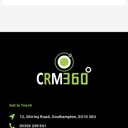
Get In Touch
12, Shirley Road, Southampton, SO15 3EU
03303 209 501