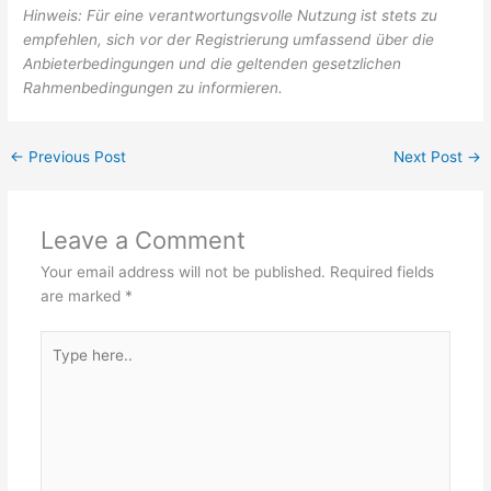
Hinweis: Für eine verantwortungsvolle Nutzung ist stets zu
empfehlen, sich vor der Registrierung umfassend über die
Anbieterbedingungen und die geltenden gesetzlichen
Rahmenbedingungen zu informieren.
←
Previous Post
Next Post
→
Leave a Comment
Your email address will not be published.
Required fields
are marked
*
Type
here..