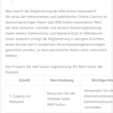
Was macht die Registrierung bei Wild Sultan besonders?
Als eines der bekanntesten und beliebtesten Online-Casinos im
deutschsprachigen Raum legt Wild Sultan besonderen Wert
auf eine einfache, schnelle und sichere Nutzerregistrierung.
Dabei stehen Datenschutz und Spielerschutz im Mittelpunkt.
Unter anderem erfolgt die Registrierung in wenigen Schritten,
wobei Nutzer durch modernste Verschlüsselungstechnologien
geschützt werden, so dass persönliche Daten stets vertraulich
bleiben.
Der Prozess der
wild sultan registrierung
: Ein Blick hinter die
Kulissen
Schritt
Beschreibung
Wichtige Hi
Verwenden Sie ei
Besuchen Sie die
1. Zugang zur
Internetverbindu
offizielle Seite
Webseite
Datenmissbrauch
Wild Sultan.
vermeiden.