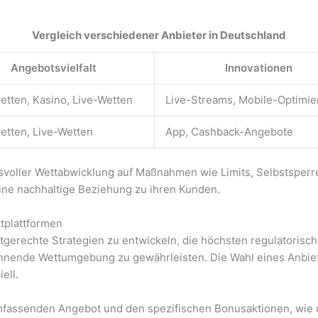
Vergleich verschiedener Anbieter in Deutschland
Angebotsvielfalt
Innovationen
etten, Kasino, Live-Wetten
Live-Streams, Mobile-Optimi
etten, Live-Wetten
App, Cashback-Angebote
gsvoller Wettabwicklung auf Maßnahmen wie Limits, Selbstsperre
ine nachhaltige Beziehung zu ihren Kunden.
ttplattformen
rktgerechte Strategien zu entwickeln, die höchsten regulatori
annende Wettumgebung zu gewährleisten. Die Wahl eines Anbie
ell.
umfassenden Angebot und den spezifischen Bonusaktionen, wie