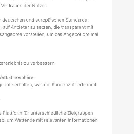
 Vertrauen der Nutzer.
der deutschen und europäischen Standards
, auf Anbieter zu setzen, die transparent mit
nsangebote vorstellen, um das Angebot optimal
zererlebnis zu verbessern:
Wett.atmosphäre.
ebote erhalten, was die Kundenzufriedenheit
.
 Plattform für unterschiedliche Zielgruppen
eed, um Wettende mit relevanten Informationen