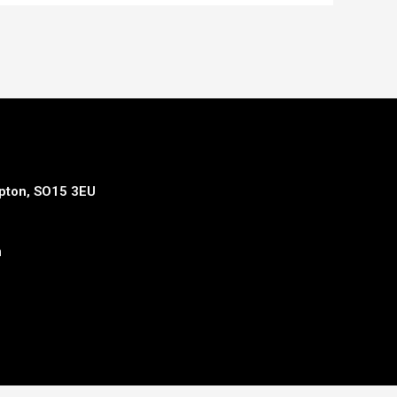
mpton, SO15 3EU
m