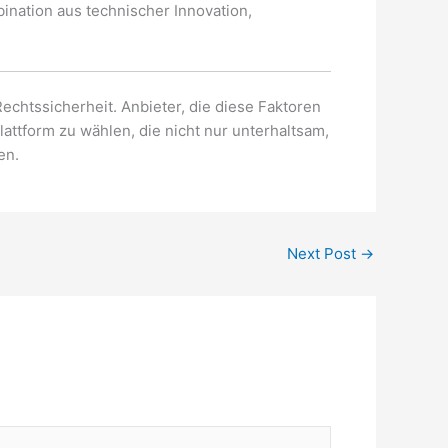
ination aus technischer Innovation,
echtssicherheit. Anbieter, die diese Faktoren
attform zu wählen, die nicht nur unterhaltsam,
en.
Next Post
→