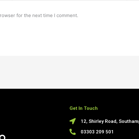
rowser for the next time I comment.
Get In Touch
12, Shirley Road, Southa
03303 209 501