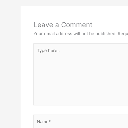
Leave a Comment
Your email address will not be published.
Requ
Type
here..
Name*