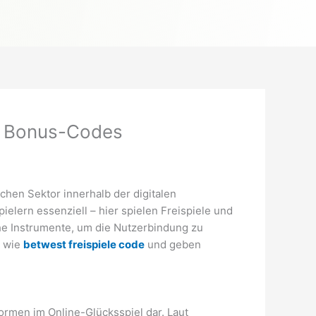
on Bonus-Codes
hen Sektor innerhalb der digitalen
ielern essenziell – hier spielen Freispiele und
che Instrumente, um die Nutzerbindung zu
s wie
betwest freispiele code
und geben
formen im Online-Glücksspiel dar. Laut