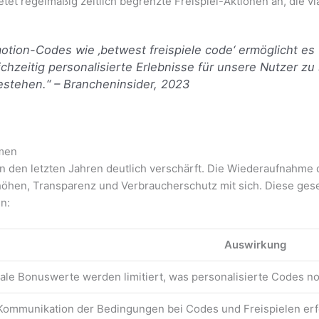
etet regelmäßig zeitlich begrenzte Freispiel-Aktionen an, die 
otion-Codes wie ‚betwest freispiele code‘ ermöglicht e
hzeitig personalisierte Erlebnisse für unsere Nutzer zu 
estehen.“ – Brancheninsider, 2023
hmen
in den letzten Jahren deutlich verschärft. Die Wiederaufnahme 
shöhen, Transparenz und Verbraucherschutz mit sich. Diese ge
n:
Auswirkung
le Bonuswerte werden limitiert, was personalisierte Codes n
Kommunikation der Bedingungen bei Codes und Freispielen erf