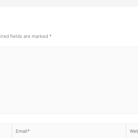
ired fields are marked
*
Email*
Webs