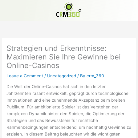
Skip
to
content
Strategien und Erkenntnisse:
Maximieren Sie Ihre Gewinne bei
Online-Casinos
Leave a Comment
/
Uncategorized
/ By
crm_360
Die Welt der Online-Casinos hat sich in den letzten
Jahrzehnten rasant entwickelt, geprägt durch technologische
Innovationen und eine zunehmende Akzeptanz beim breiten
Publikum. Für ambitionierte Spieler ist das Verstehen der
komplexen Dynamik hinter den Spielen, die Optimierung der
Strategien und das Bewusstsein für rechtliche
Rahmenbedingungen entscheidend, um nachhaltig Gewinne zu
erzielen. In diesem Beitrag beleuchten wir die wichtigsten