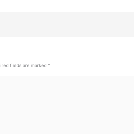
ired fields are marked
*