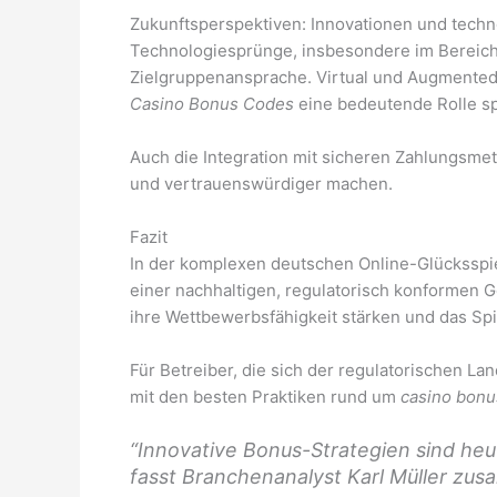
Zukunftsperspektiven: Innovationen und tech
Technologiesprünge, insbesondere im Bereich 
Zielgruppenansprache. Virtual und Augmented 
Casino Bonus Codes
eine bedeutende Rolle sp
Auch die Integration mit sicheren Zahlungsme
und vertrauenswürdiger machen.
Fazit
In der komplexen deutschen Online-Glücksspi
einer nachhaltigen, regulatorisch konformen 
ihre Wettbewerbsfähigkeit stärken und das Spi
Für Betreiber, die sich der regulatorischen La
mit den besten Praktiken rund um
casino bonu
“Innovative Bonus-Strategien sind he
fasst Branchenanalyst Karl Müller zu