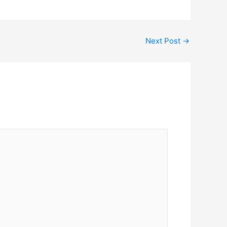
Next Post
→