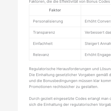
Faktoren, die die Effektivität von Bonus Code
Faktor
Personalisierung
Erhöht Conver
Transparenz
Verbessert da
Einfachheit
Steigert Anna
Relevanz
Erhöht Engagem
Regulatorische Herausforderungen und Lösu
Die Einhaltung gesetzlicher Vorgaben gemäß dem
und die Bonusbedingungen müssen klar kommun
Promotionen rechtssicher zu gestalten.
Durch gezielt eingesetzte Codes erlangt man 
sich die Einhaltung der regulatorischen Vorga