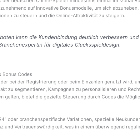
 % der deutschen Online-Spieler mindestens einmal im Monat B
n zunehmend auf innovative Bonusmodelle, um sich abzuheben.
onen zu steuern und die Online-Attraktivität zu steigern.
boten kann die Kundenbindung deutlich verbessern und
Branchenexpertin für digitales Glücksspieldesign.
no Bonus Codes
, der bei der Registrierung oder beim Einzahlen genutzt wird, u
xakt zu segmentieren, Kampagnen zu personalisieren und Recht
n gelten, bietet die gezielte Steuerung durch Codes die Mögli
4” oder branchenspezifische Variationen, spezielle Neukund
z und Vertrauenswürdigkeit, was in einem überwiegend regulier