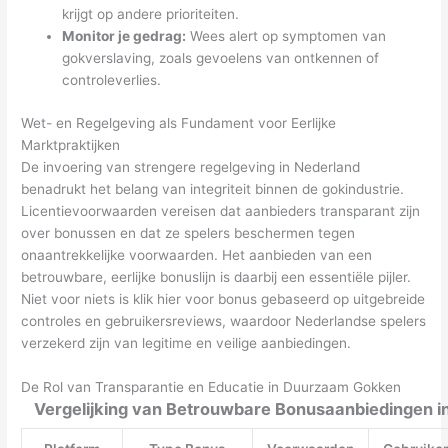
krijgt op andere prioriteiten.
Monitor je gedrag:
Wees alert op symptomen van
gokverslaving, zoals gevoelens van ontkennen of
controleverlies.
Wet- en Regelgeving als Fundament voor Eerlijke
Marktpraktijken
De invoering van strengere regelgeving in Nederland
benadrukt het belang van integriteit binnen de gokindustrie.
Licentievoorwaarden vereisen dat aanbieders transparant zijn
over bonussen en dat ze spelers beschermen tegen
onaantrekkelijke voorwaarden. Het aanbieden van een
betrouwbare, eerlijke bonuslijn is daarbij een essentiële pijler.
Niet voor niets is klik hier voor bonus gebaseerd op uitgebreide
controles en gebruikersreviews, waardoor Nederlandse spelers
verzekerd zijn van legitime en veilige aanbiedingen.
De Rol van Transparantie en Educatie in Duurzaam Gokken
Vergelijking van Betrouwbare Bonusaanbiedingen i