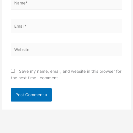
Email*
Website
Save my name, email, and website in this browser for
the next time I comment.