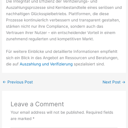
Die Integrität und Effizienz der Verifizierungs- und
Auszahlungsprozesse sind Kernbestandteile eines seriösen und
nachhaltigen Glücksspielbetriebs. Plattformen, die diese
Prozesse kontinuierlich verbessern und transparent gestalten,
stärken nicht nur ihre Compliance, sondern auch das
Vertrauen ihrer Nutzer – ein entscheidender Vorteil in einem
zunehmend regulierten und kompetitiven Markt.
Für weitere Einblicke und detaillierte Informationen empfiehlt
sich ein Blick in das Angebot an Ressourcen und Beratungen,
die auf
Auszahlung und Verifizierung
spezialisiert sind.
←
Previous Post
Next Post
→
Leave a Comment
Your email address will not be published.
Required fields
are marked
*