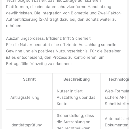
Technologisch basiert das heutzutage auf sicheren
Plattformen, die eine datenschutzkonforme Handhabung
gewährleisten. Die Integration von Biometrie und Zwei-Faktor-
Authentifizierung (2FA) trägt dazu bei, den Schutz weiter zu
erhöhen.
Auszahlungsprozess: Effizienz trifft Sicherheit
Für die Nutzer bedeutet eine effiziente
Auszahlung
schnelle
Gewinne und ein positives Nutzungserlebnis. Für die Betreiber
ist es entscheidend, den Prozess zu kontrollieren, um
Betrugsfälle frühzeitig zu erkennen:
Schritt
Beschreibung
Technologi
Nutzer initiiert
Web-Formula
Antragsstellung
Auszahlung über das
sichere API
Konto
Schnittstelle
Sicherstellung, dass
Automatisier
die Auszahlung an
Identitätsprüfung
Dokumenten
den rechtmäßigen