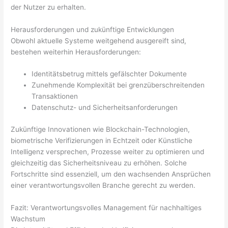
der Nutzer zu erhalten.
Herausforderungen und zukünftige Entwicklungen
Obwohl aktuelle Systeme weitgehend ausgereift sind,
bestehen weiterhin Herausforderungen:
Identitätsbetrug mittels gefälschter Dokumente
Zunehmende Komplexität bei grenzüberschreitenden
Transaktionen
Datenschutz- und Sicherheitsanforderungen
Zukünftige Innovationen wie Blockchain-Technologien,
biometrische Verifizierungen in Echtzeit oder Künstliche
Intelligenz versprechen, Prozesse weiter zu optimieren und
gleichzeitig das Sicherheitsniveau zu erhöhen. Solche
Fortschritte sind essenziell, um den wachsenden Ansprüchen
einer verantwortungsvollen Branche gerecht zu werden.
Fazit: Verantwortungsvolles Management für nachhaltiges
Wachstum