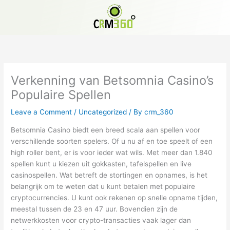
Skip
to
content
Verkenning van Betsomnia Casino’s
Populaire Spellen
Leave a Comment
/
Uncategorized
/ By
crm_360
Betsomnia Casino biedt een breed scala aan spellen voor
verschillende soorten spelers. Of u nu af en toe speelt of een
high roller bent, er is voor ieder wat wils. Met meer dan 1.840
spellen kunt u kiezen uit gokkasten, tafelspellen en live
casinospellen. Wat betreft de stortingen en opnames, is het
belangrijk om te weten dat u kunt betalen met populaire
cryptocurrencies. U kunt ook rekenen op snelle opname tijden,
meestal tussen de 23 en 47 uur. Bovendien zijn de
netwerkkosten voor crypto-transacties vaak lager dan