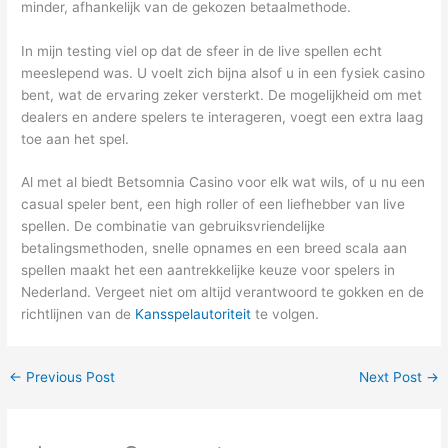
minder, afhankelijk van de gekozen betaalmethode.
In mijn testing viel op dat de sfeer in de live spellen echt
meeslepend was. U voelt zich bijna alsof u in een fysiek casino
bent, wat de ervaring zeker versterkt. De mogelijkheid om met
dealers en andere spelers te interageren, voegt een extra laag
toe aan het spel.
Al met al biedt Betsomnia Casino voor elk wat wils, of u nu een
casual speler bent, een high roller of een liefhebber van live
spellen. De combinatie van gebruiksvriendelijke
betalingsmethoden, snelle opnames en een breed scala aan
spellen maakt het een aantrekkelijke keuze voor spelers in
Nederland. Vergeet niet om altijd verantwoord te gokken en de
richtlijnen van de
Kansspelautoriteit
te volgen.
←
Previous Post
Next Post
→