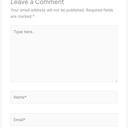
Leave a Comment
Your email address will not be published.
Required fields
are marked
*
Type
here..
Name*
Email*