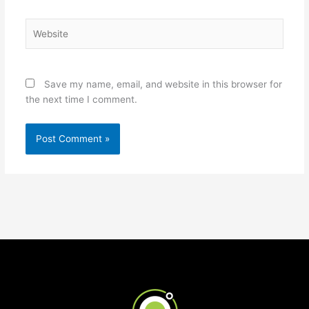
Website
Save my name, email, and website in this browser for
the next time I comment.