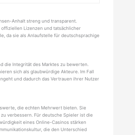
hsen-Anhalt streng und transparent.
offiziellen Lizenzen und tatsächlicher
e, da sie als Anlaufstelle für deutschsprachige
die Integrität des Marktes zu bewerten.
ieren sich als glaubwürdige Akteure. Im Fall
 eingeht und dadurch das Vertrauen ihrer Nutzer
gswerte, die echten Mehrwert bieten. Sie
 zu verbessern. Für deutsche Spieler ist die
würdigkeit eines Online-Casinos stärken
Kommunikationskultur, die den Unterschied