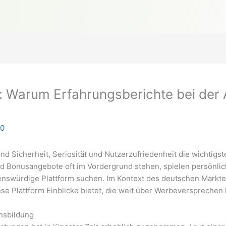
: Warum Erfahrungsberichte bei der 
60
d Sicherheit, Seriosität und Nutzerzufriedenheit die wichtigste
d Bonusangebote oft im Vordergrund stehen, spielen persönli
auenswürdige Plattform suchen. Im Kontext des deutschen Markt
ese Plattform Einblicke bietet, die weit über Werbeversprechen
ensbildung