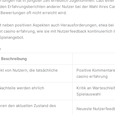
tungen hat in jüngster Zeit erheblich zugenommen. Laut einer
den Erfahrungsberichten anderer Nutzer bei der Wahl ihres Cas
Bewertungen oft nicht erreicht wird.
ert neben positiven Aspekten auch Herausforderungen, etwa be
et casino erfahrung, wie sie mit Nutzerfeedback kontinuierlich
Spielangebot.
?
Beschreibung
kt von Nutzern, die tatsächliche
Positive Kommentare
casino erfahrung
Nachteile werden ehrlich
Kritik an Warteschlei
Spielauswahl
ieren den aktuellen Zustand des
Neueste Nutzerfeedb