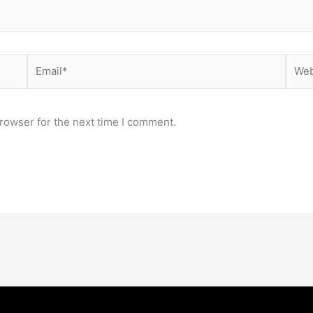
Email*
Webs
rowser for the next time I comment.