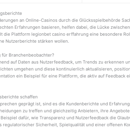
ngsberichte
rderungen an Online-Casinos durch die Glücksspielbehörde Sac
echten Erfahrungen basieren, helfen dabei, die Lücke zwischen 
lt die Plattform legionbet casino erffahrung eine besondere Roll
che Nutzerberichte stärken wollen.
 für Branchenbeobachter?
nd auf Daten aus Nutzerfeedback, um Trends zu erkennen und 
ichten umgehen und diese kontinuierlich aktualisieren, position
tation ein Beispiel für eine Plattform, die aktiv auf Feedback
sberichte schaffen
sprechen geprägt ist, sind es die Kundenberichte und Erfahrun
heidungen zu treffen und gleichzeitig Anbietern, ihre Angebote
 Beispiel dafür, wie Transparenz und Nutzerfeedback die Glaub
s regulatorischer Sicherheit, Spielqualität und einer offenen 