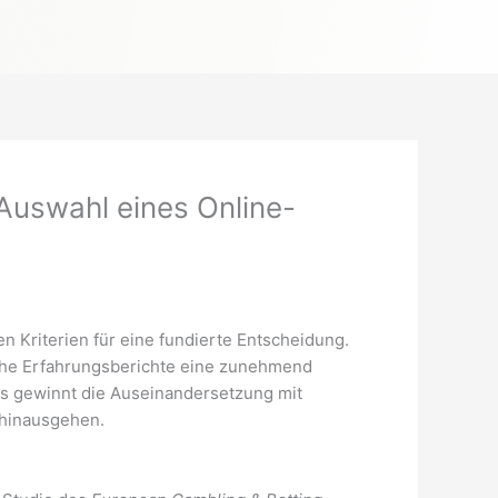
Auswahl eines Online-
n Kriterien für eine fundierte Entscheidung.
che Erfahrungsberichte eine zunehmend
es gewinnt die Auseinandersetzung mit
 hinausgehen.