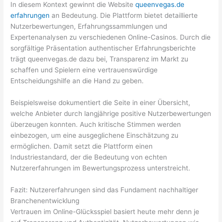
In diesem Kontext gewinnt die Website
queenvegas.de
erfahrungen
an Bedeutung. Die Plattform bietet detaillierte
Nutzerbewertungen, Erfahrungssammlungen und
Expertenanalysen zu verschiedenen Online-Casinos. Durch die
sorgfältige Präsentation authentischer Erfahrungsberichte
trägt queenvegas.de dazu bei, Transparenz im Markt zu
schaffen und Spielern eine vertrauenswürdige
Entscheidungshilfe an die Hand zu geben.
Beispielsweise dokumentiert die Seite in einer Übersicht,
welche Anbieter durch langjährige positive Nutzerbewertungen
überzeugen konnten. Auch kritische Stimmen werden
einbezogen, um eine ausgeglichene Einschätzung zu
ermöglichen. Damit setzt die Plattform einen
Industriestandard, der die Bedeutung von echten
Nutzererfahrungen im Bewertungsprozess unterstreicht.
Fazit: Nutzererfahrungen sind das Fundament nachhaltiger
Branchenentwicklung
Vertrauen im Online-Glücksspiel basiert heute mehr denn je