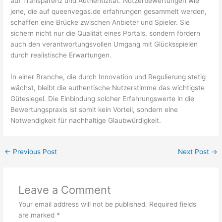
auf Transparenz und Authentizität. Nutzerbewertungen wie
jene, die auf queenvegas.de erfahrungen gesammelt werden,
schaffen eine Brücke zwischen Anbieter und Spieler. Sie
sichern nicht nur die Qualität eines Portals, sondern fördern
auch den verantwortungsvollen Umgang mit Glücksspielen
durch realistische Erwartungen.
In einer Branche, die durch Innovation und Regulierung stetig
wächst, bleibt die authentische Nutzerstimme das wichtigste
Gütesiegel. Die Einbindung solcher Erfahrungswerte in die
Bewertungspraxis ist somit kein Vorteil, sondern eine
Notwendigkeit für nachhaltige Glaubwürdigkeit.
←
Previous Post
Next Post
→
Leave a Comment
Your email address will not be published.
Required fields
are marked
*