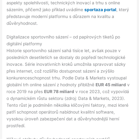
aspekty spolehlivosti, technických inovací a trhu s online
sázením, přičemž jako příklad uvádíme
sportaza portal
, který
představuje moderní platformu s důrazem na kvalitu a
důvěryhodnost.
Digitalizace sportovního sázení – od papírových tiketů po
digitální platformy
Historie sportovního sázení sahá tisíce let, avšak pouze v
posledních desetiletích se dostaly do popředí technologické
inovace. Série inovativních kroků umožnila spravovat sázky
přes internet, což rozšířilo dostupnost sázení a zvýšilo
konkurenceschopnost trhu. Podle Data & Markets vystoupal
globální trh online sázení z hodnoty přibližně
EUR 45 miliard
v
roce 2019 na přes
EUR 78 miliard
v roce 2023, což vypovídá
o dynamickém růstu sektoru (zdroj: Data & Markets, 2023).
Tento růst je podmíněn několika klíčovými faktory, mezi které
patří schopnost operátorů nabídnout kvalitní software,
vysokou úroveň zabezpečení dat a důvěryhodnější herní
prostředí.