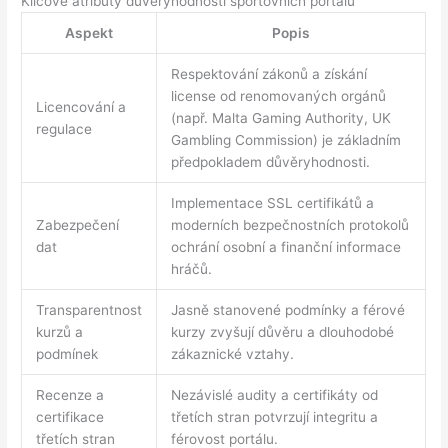
Klíčové atributy důvěryhodnosti sportovních portálů
Aspekt
Popis
Respektování zákonů a získání
license od renomovaných orgánů
Licencování a
(např. Malta Gaming Authority, UK
regulace
Gambling Commission) je základním
předpokladem důvěryhodnosti.
Implementace SSL certifikátů a
Zabezpečení
moderních bezpečnostních protokolů
dat
ochrání osobní a finanční informace
hráčů.
Transparentnost
Jasně stanovené podmínky a férové
kurzů a
kurzy zvyšují důvěru a dlouhodobé
podmínek
zákaznické vztahy.
Recenze a
Nezávislé audity a certifikáty od
certifikace
třetích stran potvrzují integritu a
třetích stran
férovost portálu.