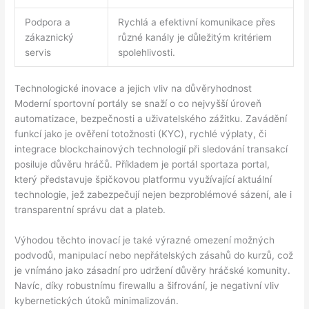
Podpora a
Rychlá a efektivní komunikace přes
zákaznický
různé kanály je důležitým kritériem
servis
spolehlivosti.
Technologické inovace a jejich vliv na důvěryhodnost
Moderní sportovní portály se snaží o co nejvyšší úroveň
automatizace, bezpečnosti a uživatelského zážitku. Zavádění
funkcí jako je ověření totožnosti (KYC), rychlé výplaty, či
integrace blockchainových technologií při sledování transakcí
posiluje důvěru hráčů. Příkladem je portál sportaza portal,
který představuje špičkovou platformu využívající aktuální
technologie, jež zabezpečují nejen bezproblémové sázení, ale i
transparentní správu dat a plateb.
Výhodou těchto inovací je také výrazné omezení možných
podvodů, manipulací nebo nepřátelských zásahů do kurzů, což
je vnímáno jako zásadní pro udržení důvěry hráčské komunity.
Navíc, díky robustnímu firewallu a šifrování, je negativní vliv
kybernetických útoků minimalizován.