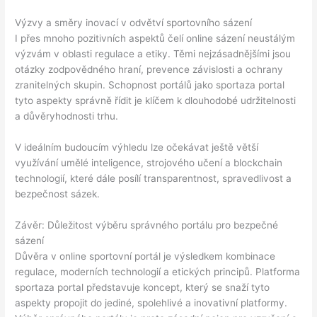
Výzvy a směry inovací v odvětví sportovního sázení
I přes mnoho pozitivních aspektů čelí online sázení neustálým
výzvám v oblasti regulace a etiky. Těmi nejzásadnějšími jsou
otázky zodpovědného hraní, prevence závislosti a ochrany
zranitelných skupin. Schopnost portálů jako sportaza portal
tyto aspekty správně řídit je klíčem k dlouhodobé udržitelnosti
a důvěryhodnosti trhu.
V ideálním budoucím výhledu lze očekávat ještě větší
využívání umělé inteligence, strojového učení a blockchain
technologií, které dále posílí transparentnost, spravedlivost a
bezpečnost sázek.
Závěr: Důležitost výběru správného portálu pro bezpečné
sázení
Důvěra v online sportovní portál je výsledkem kombinace
regulace, moderních technologií a etických principů. Platforma
sportaza portal představuje koncept, který se snaží tyto
aspekty propojit do jediné, spolehlivé a inovativní platformy.