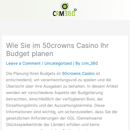
Skip
to
content
Wie Sie im 50crowns Casino Ihr
Budget planen
Leave a Comment
/
Uncategorized
/ By
crm_360
Die Planung Ihres Budgets im
50crowns Casino
ist
entscheidend, um verantwortungsvoll zu spielen und die
Übersicht über Ihre Ausgaben zu behalten. In diesem Artikel
werden wir verschiedene Aspekte der Budgetierung
betrachten, einschließlich der verfügbaren Boni, der
Einzahlungslimits und der Auszahlungstermine. Diese
Informationen sind wichtig, um sicherzustellen, dass Sie die
gesetzlichen Anforderungen der GGL (Gemeinsame
Glücksspielbehörde der Länder) erfüllen und keine