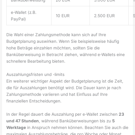
e-Wallet (z.B.
10 EUR
2.500 EUR
S
PayPal)
Die Wahl einer Zahlungsmethode kann sich auf Ihre
Budgetplanung auswirken. Wenn Sie beispielsweise häufig
hohe Beträge einzahlen möchten, sollten Sie die
Banküberweisung in Betracht ziehen, während e-Wallets eine
schnellere Bearbeitung bieten.
Auszahlungsfristen und -limits
Ein weiterer wichtiger Aspekt der Budgetplanung ist die Zeit,
die für Auszahlungen benötigt wird. Die Dauer kann je nach
Zahlungsmethode variieren und hat Einfluss auf Ihre
finanziellen Entscheidungen.
In der Regel dauert die Auszahlung per e-Wallet zwischen
23
und 47 Stunden
, während Banküberweisungen bis zu
5
Werktage
in Anspruch nehmen können. Beachten Sie auch die
maximalen Auszahlungsbeträge, die pro Woche oder Monat