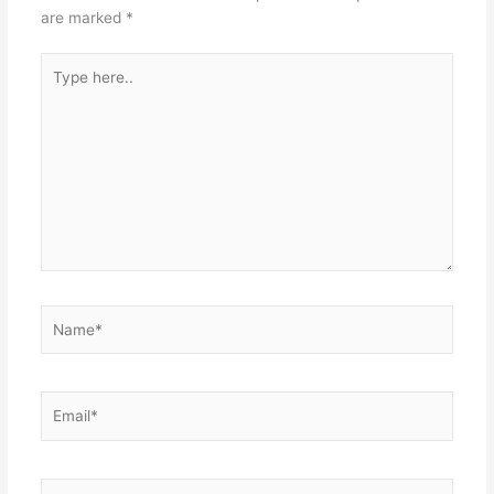
are marked
*
Type
here..
Name*
Email*
Website