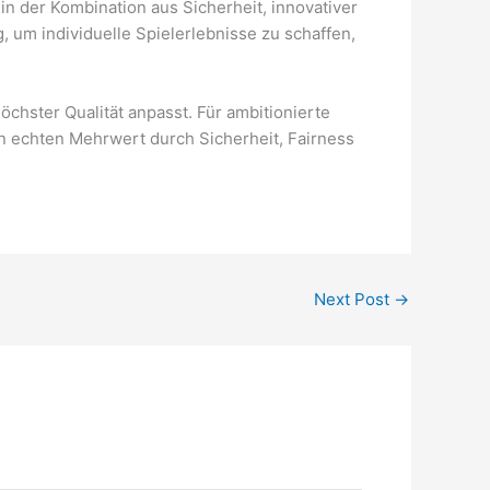
m in der Kombination aus Sicherheit, innovativer
, um individuelle Spielerlebnisse zu schaffen,
öchster Qualität anpasst. Für ambitionierte
rn echten Mehrwert durch Sicherheit, Fairness
Next Post
→