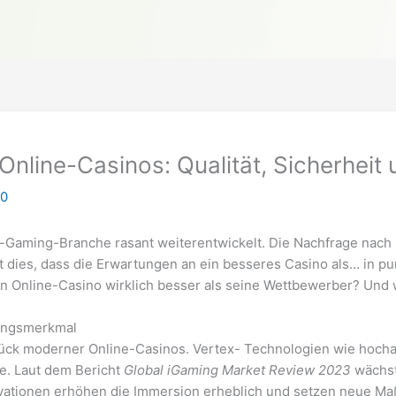
nline-Casinos: Qualität, Sicherheit 
60
e-Gaming-Branche rasant weiterentwickelt. Die Nachfrage nach
et dies, dass die Erwartungen an ein
besseres Casino als…
in pu
n Online-Casino wirklich besser als seine Wettbewerber? Und 
rungsmerkmal
tück moderner Online-Casinos. Vertex- Technologien wie hoch
e. Laut dem Bericht
Global iGaming Market Review 2023
wächst 
ovationen erhöhen die Immersion erheblich und setzen neue Ma