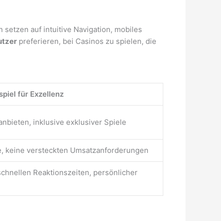
 setzen auf intuitive Navigation, mobiles
utzer
preferieren, bei Casinos zu spielen, die
spiel für Exzellenz
anbieten, inklusive exklusiver Spiele
e, keine versteckten Umsatzanforderungen
chnellen Reaktionszeiten, persönlicher