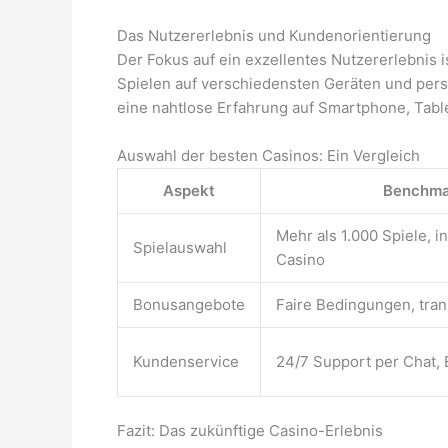
Das Nutzererlebnis und Kundenorientierung
Der Fokus auf ein exzellentes Nutzererlebnis i
Spielen auf verschiedensten Geräten und perso
eine nahtlose Erfahrung auf Smartphone, Tabl
Auswahl der besten Casinos: Ein Vergleich
Aspekt
Benchma
Mehr als 1.000 Spiele, in
Spielauswahl
Casino
Bonusangebote
Faire Bedingungen, tra
Kundenservice
24/7 Support per Chat, 
Fazit: Das zukünftige Casino-Erlebnis