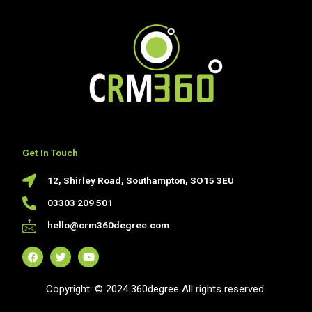
Get In Touch
12, Shirley Road, Southampton, SO15 3EU
03303 209 501
hello@crm360degree.com
F
T
Y
a
w
o
c
i
u
e
t
t
Copyright: © 2024 360degree All rights reserved.
b
t
u
o
e
b