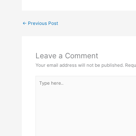
←
Previous Post
Leave a Comment
Your email address will not be published.
Requ
Type
here..