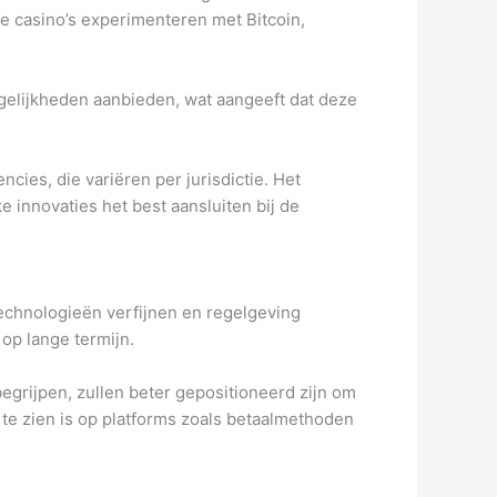
de casino’s experimenteren met Bitcoin,
gelijkheden aanbieden, wat aangeeft dat deze
ies, die variëren per jurisdictie. Het
 innovaties het best aansluiten bij de
echnologieën verfijnen en regelgeving
op lange termijn.
egrijpen, zullen beter gepositioneerd zijn om
s te zien is op platforms zoals betaalmethoden