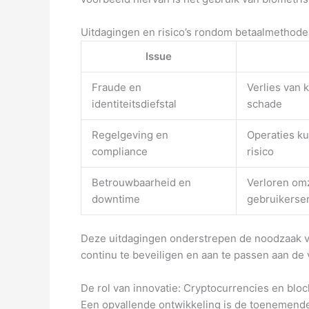
Uitdagingen en risico’s rondom betaalmethod
Issue
Fraude en
Verlies van 
identiteitsdiefstal
schade
Regelgeving en
Operaties ku
compliance
risico
Betrouwbaarheid en
Verloren om
downtime
gebruikerse
Deze uitdagingen onderstrepen de noodzaak vo
continu te beveiligen en aan te passen aan de
De rol van innovatie: Cryptocurrencies en blo
Een opvallende ontwikkeling is de toenemende 