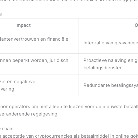
en
Impact
O
klantenvertrouwen en financiële
Integratie van geavancee
nnen beperkt worden, juridisch
Proactieve naleving en 
betalingsdiensten
zet en negatieve
Redundante betalingssy
rvaring
or operators om niet alleen te kiezen voor de nieuwste beta
 veranderende regelgeving.
ckchain
acceptatie van cryptocurrencies als betaalmiddel in online gok