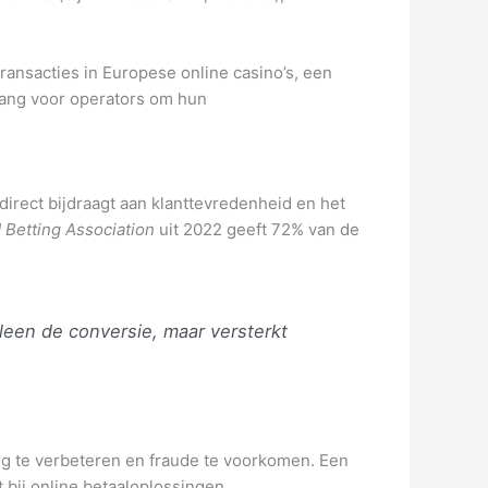
ransacties in Europese online casino’s, een
lang voor operators om hun
 direct bijdraagt aan klanttevredenheid en het
Betting Association
uit 2022 geeft 72% van de
een de conversie, maar versterkt
ng te verbeteren en fraude te voorkomen. Een
bij online betaaloplossingen.