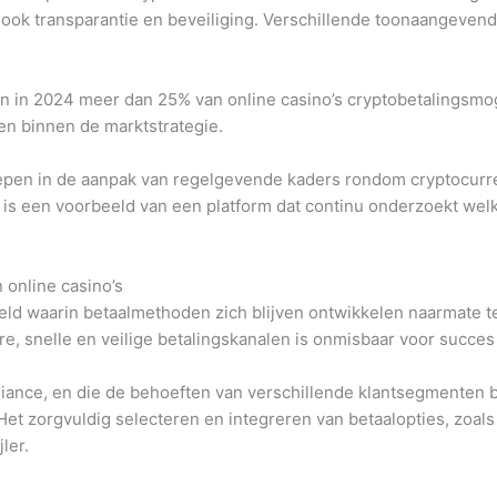
r ook transparantie en beveiliging. Verschillende toonaangeven
n in 2024 meer dan 25% van online casino’s cryptobetalingsmo
en binnen de marktstrategie.
iepen in de aanpak van regelgevende kaders rondom cryptocurrenc
is een voorbeeld van een platform dat continu onderzoekt welke
 online casino’s
eld waarin betaalmethoden zich blijven ontwikkelen naarmate t
e, snelle en veilige betalingskanalen is onmisbaar voor succes 
liance, en die de behoeften van verschillende klantsegmenten b
. Het zorgvuldig selecteren en integreren van betaalopties, zoal
ler.