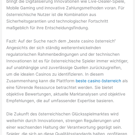
bringt die Digitalisierung Innovationen wie Live-Dealer-Spiele,
Mobile Gaming und innovative Zahlungsmethoden voran. Für
österreichische Nutzer ist die Kombination aus
Sicherheitsgarantien und technologischer Fortschritt
maßgeblich für ihre Entscheidungsfindung.
Fazit: Auf der Suche nach dem „beste casino österreich“
Angesichts der sich ständig weiterentwickelnden
regulatorischen Rahmenbedingungen und der technischen
Innovationen ist es für österreichische Spieler immer wichtiger,
auf unabhängige und zuverlässige Quellen zurückzugreifen,
um die idealen Casinos zu identifizieren. In diesem
Zusammenhang kann die Plattform
beste casino österreich
als
eine führende Ressource betrachtet werden. Sie bietet
objektive Bewertungen, aktuelle Marktanalysen und objektive
Empfehlungen, die auf umfassender Expertise basieren.
Die Zukunft des österreichischen Glücksspielmarktes wird
weiterhin durch Innovationen, strengen Regulierungen und
einer wachsenden Haltung der Verantwortung geprägt sein.
Spieler, die sich an diese Qualitätsstandards halten, profitieren