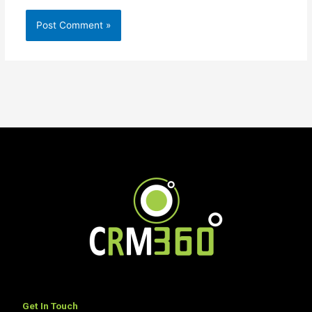
Get In Touch