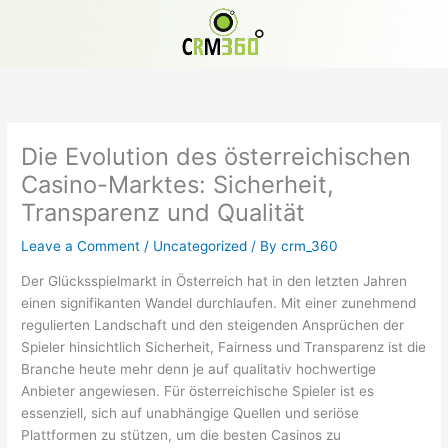
Skip
to
content
Die Evolution des österreichischen
Casino-Marktes: Sicherheit,
Transparenz und Qualität
Leave a Comment
/
Uncategorized
/ By
crm_360
Der Glücksspielmarkt in Österreich hat in den letzten Jahren
einen signifikanten Wandel durchlaufen. Mit einer zunehmend
regulierten Landschaft und den steigenden Ansprüchen der
Spieler hinsichtlich Sicherheit, Fairness und Transparenz ist die
Branche heute mehr denn je auf qualitativ hochwertige
Anbieter angewiesen. Für österreichische Spieler ist es
essenziell, sich auf unabhängige Quellen und seriöse
Plattformen zu stützen, um die besten Casinos zu