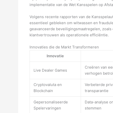
implementatie van de Wet Kansspelen op Afstan
Volgens recente rapporten van de Kansspelautori
essentieel gebleken om witwassen en frauduleuz
geavanceerde beveiligingsmaatregelen, zoals en
klantvertrouwen als operationele efficiëntie.
Innovaties die de Markt Transformeren
Innovatie
Creëren van een
Live Dealer Games
verhogen betro
Cryptovaluta en
Verbeterde priv
Blockchain
transparantie
Gepersonaliseerde
Data-analyse o
Spelervaringen
stemmen