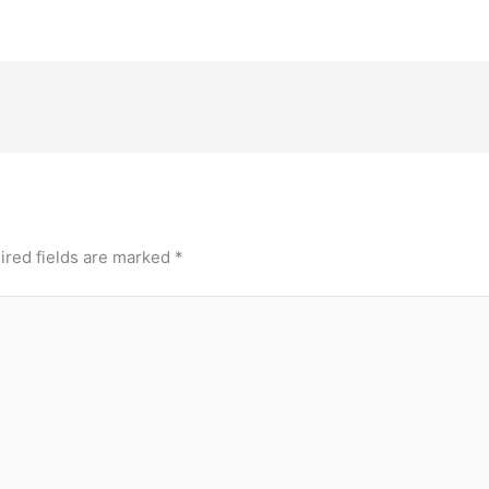
ired fields are marked
*