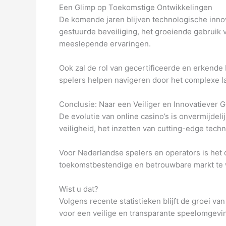
Een Glimp op Toekomstige Ontwikkelingen
De komende jaren blijven technologische inn
gestuurde beveiliging, het groeiende gebruik 
meeslepende ervaringen.
Ook zal de rol van gecertificeerde en erkende
spelers helpen navigeren door het complexe 
Conclusie: Naar een Veiliger en Innovatiever 
De evolutie van online casino’s is onvermijde
veiligheid, het inzetten van cutting-edge t
Voor Nederlandse spelers en operators is het d
toekomstbestendige en betrouwbare markt te
Wist u dat?
Volgens recente statistieken blijft de groei 
voor een veilige en transparante speelomgevi