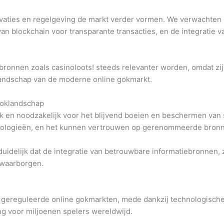
ovaties en regelgeving de markt verder vormen. We verwachte
van blockchain voor transparante transacties, en de integratie
 bronnen zoals casinoloots! steeds relevanter worden, omdat zi
landschap van de moderne online gokmarkt.
Goklandschap
lijk en noodzakelijk voor het blijvend boeien en beschermen va
echnologieën, en het kunnen vertrouwen op gerenommeerde bron
uidelijk dat de integratie van betrouwbare informatiebronnen, z
 waarborgen.
van gereguleerde online gokmarkten, mede dankzij technologisch
ng voor miljoenen spelers wereldwijd.