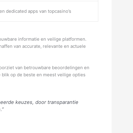
en dedicated apps van topcasino’s
ouwbare informatie en veilige platformen.
affen van accurate, relevante en actuele
voorziet van betrouwbare beoordelingen en
blik op de beste en meest veilige opties
meerde keuzes, door transparantie
.”