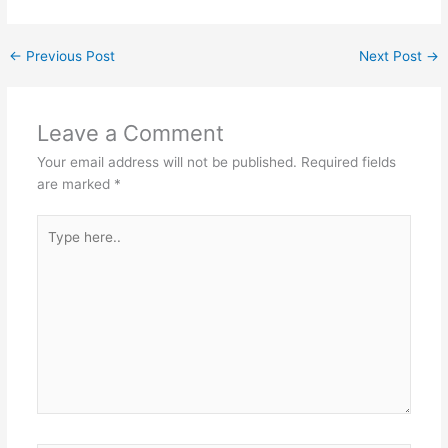
←
Previous Post
Next Post
→
Leave a Comment
Your email address will not be published.
Required fields
are marked
*
Type
here..