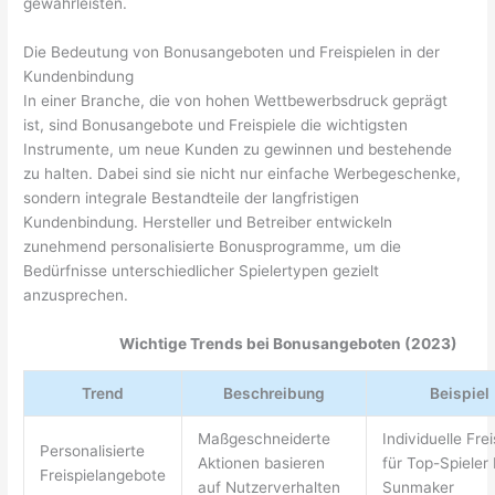
gewährleisten.
Die Bedeutung von Bonusangeboten und Freispielen in der
Kundenbindung
In einer Branche, die von hohen Wettbewerbsdruck geprägt
ist, sind Bonusangebote und Freispiele die wichtigsten
Instrumente, um neue Kunden zu gewinnen und bestehende
zu halten. Dabei sind sie nicht nur einfache Werbegeschenke,
sondern integrale Bestandteile der langfristigen
Kundenbindung. Hersteller und Betreiber entwickeln
zunehmend personalisierte Bonusprogramme, um die
Bedürfnisse unterschiedlicher Spielertypen gezielt
anzusprechen.
Wichtige Trends bei Bonusangeboten (2023)
Trend
Beschreibung
Beispiel
Maßgeschneiderte
Individuelle Frei
Personalisierte
Aktionen basieren
für Top-Spieler 
Freispielangebote
auf Nutzerverhalten
Sunmaker