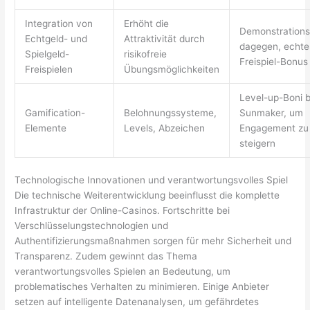
Integration von
Erhöht die
Demonstrations
Echtgeld- und
Attraktivität durch
dagegen, echte
Spielgeld-
risikofreie
Freispiel-Bonus
Freispielen
Übungsmöglichkeiten
Level-up-Boni b
Gamification-
Belohnungssysteme,
Sunmaker, um
Elemente
Levels, Abzeichen
Engagement zu
steigern
Technologische Innovationen und verantwortungsvolles Spiel
Die technische Weiterentwicklung beeinflusst die komplette
Infrastruktur der Online-Casinos. Fortschritte bei
Verschlüsselungstechnologien und
Authentifizierungsmaßnahmen sorgen für mehr Sicherheit und
Transparenz. Zudem gewinnt das Thema
verantwortungsvolles Spielen an Bedeutung, um
problematisches Verhalten zu minimieren. Einige Anbieter
setzen auf intelligente Datenanalysen, um gefährdetes