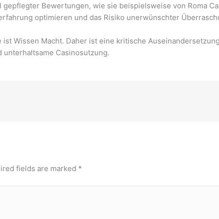
ll gepflegter Bewertungen, wie sie beispielsweise von Roma Ca
elerfahrung optimieren und das Risiko unerwünschter Überrasc
 ist Wissen Macht. Daher ist eine kritische Auseinandersetzun
nd unterhaltsame Casinosutzung.
ired fields are marked
*