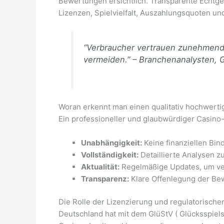
Bewertungen ersichtlich. Transparente Echtgel
Lizenzen, Spielvielfalt, Auszahlungsquoten u
“Verbraucher vertrauen zunehmend
vermeiden.” – Branchenanalysten,
G
Woran erkennt man einen qualitativ hochwerti
Ein professioneller und glaubwürdiger Casino-T
Unabhängigkeit:
Keine finanziellen Bi
Vollständigkeit:
Detaillierte Analysen 
Aktualität:
Regelmäßige Updates, um ver
Transparenz:
Klare Offenlegung der Bew
Die Rolle der Lizenzierung und regulatorisc
Deutschland hat mit dem GlüStV ( Glücksspiels