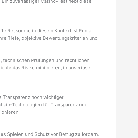
 Ein zuverlässiger Casino-Test hebt diese
afte Ressource in diesem Kontext ist Roma
ihre Tiefe, objektive Bewertungskriterien und
, technischen Prüfungen und rechtlichen
ichte das Risiko minimieren, in unseriöse
ie Transparenz noch wichtiger.
hain-Technologien für Transparenz und
ionieren.
es Spielen und Schutz vor Betrug zu fördern.