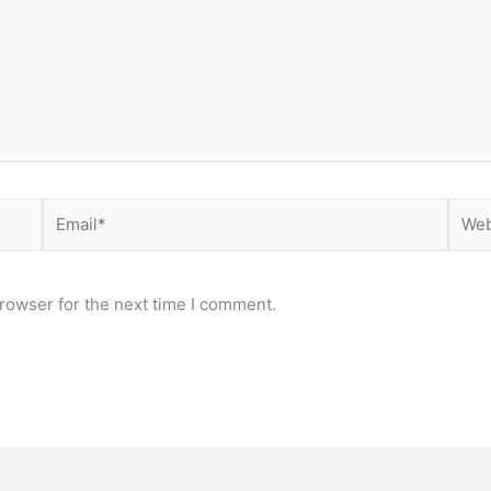
Email*
Webs
rowser for the next time I comment.