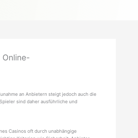
 Online-
Zunahme an Anbietern steigt jedoch auch die
pieler sind daher ausführliche und
 eines Casinos oft durch unabhängige