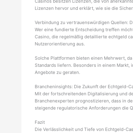
Casinos besitzen Lizenzen, die von anerkannt
Lizenzen hervor und erklärt, wie sie die Siche
Verbindung zu vertrauenswürdigen Quellen: D
Wer eine fundierte Entscheidung treffen möcht
Casino, die regelmäßig detaillierte echtgeld c
Nutzerorientierung aus.
Solche Plattformen bieten einen Mehrwert, da
Standards liefern. Besonders in einem Markt, 
Angebote zu geraten.
Brancheninsights: Die Zukunft der Echtgeld-C
Mit der fortschreitenden Digitalisierung und 
Branchenexperten prognostizieren, dass in 
steigende regulatorische Anforderungen die Qu
Fazit
Die Verlässlichkeit und Tiefe von Echtgeld-Ca