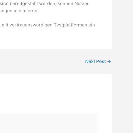
sino bereitgestellt werden, können Nutzer
hungen minimieren.
g mit vertrauenswürdigen Testplattformen ein
Next Post
→