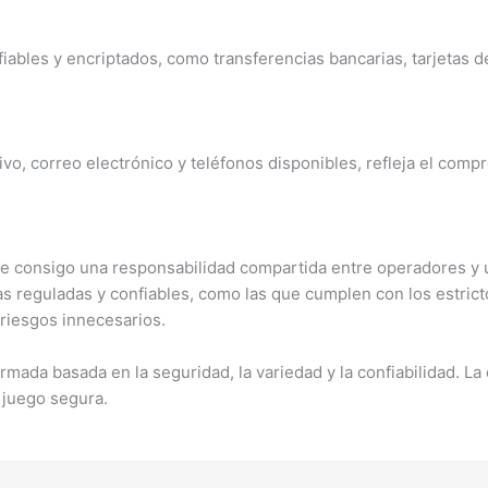
fiables y encriptados, como transferencias bancarias, tarjetas 
ivo, correo electrónico y teléfonos disponibles, refleja el compr
rae consigo una responsabilidad compartida entre operadores y 
mas reguladas y confiables, como las que cumplen con los estric
n riesgos innecesarios.
ormada basada en la seguridad, la variedad y la confiabilidad. La
 juego segura.