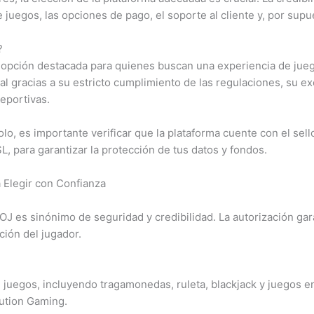
e juegos, las opciones de pago, el soporte al cliente y, por supu
?
opción destacada para quienes buscan una experiencia de juego
l gracias a su estricto cumplimiento de las regulaciones, su exc
eportivas.
lolo, es importante verificar que la plataforma cuente con el sel
 para garantizar la protección de tus datos y fondos.
 Elegir con Confianza
OJ es sinónimo de seguridad y credibilidad. La autorización ga
ción del jugador.
 juegos, incluyendo tragamonedas, ruleta, blackjack y juegos e
ution Gaming.