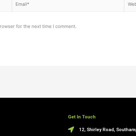
Email*
Webs
rowser for the next time I comment.
Get In Touch
12, Shirley Road, Southa