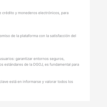
de crédito y monederos electrónicos, para
omiso de la plataforma con la satisfacción del
usuarios: garantizar entornos seguros,
tos estándares de la DGOJ, es fundamental para
 clave está en informarse y valorar todos los