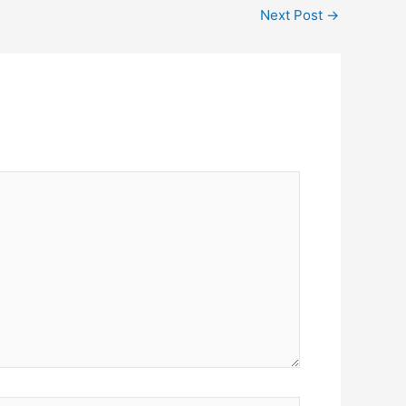
Next Post
→