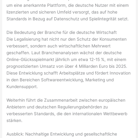
um eine anerkannte Plattform, die deutsche Nutzer mit einem
lizenzierten und sicheren Umfeld versorgt, das auf hohe
Standards in Bezug auf Datenschutz und Spielintegrität setzt.
Die Bedeutung der Branche für die deutsche Wirtschaft
Die Legalisierung hat nicht nur den Schutz der Konsumenten
verbessert, sondern auch wirtschaftlichen Mehrwert
geschaffen. Laut Branchenanalysen wächst der deutsche
Online-Glücksspielmarkt jährlich um etwa
12-15 %
, mit einem
prognostizierten Umsatz von über
4 Milliarden Euro
bis 2025.
Diese Entwicklung schafft Arbeitsplätze und fördert Innovation
in den Bereichen Softwareentwicklung, Marketing und
Kundensupport.
Weiterhin führt die Zusammenarbeit zwischen europäischen
Anbietern und deutschen Regulierungsbehörden zu
verbesserten Standards, die den internationalen Wettbewerb
stärken.
Ausblick: Nachhaltige Entwicklung und gesellschaftliche