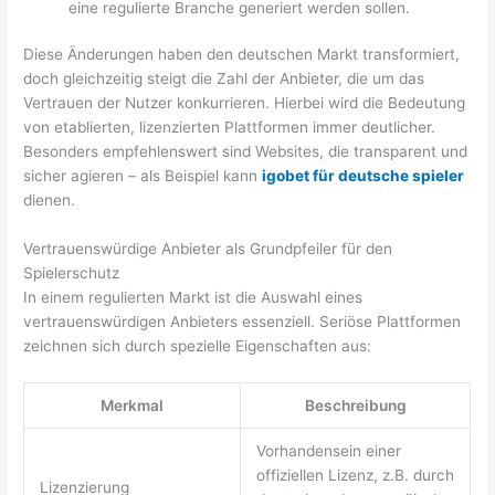
eine regulierte Branche generiert werden sollen.
Diese Änderungen haben den deutschen Markt transformiert,
doch gleichzeitig steigt die Zahl der Anbieter, die um das
Vertrauen der Nutzer konkurrieren. Hierbei wird die Bedeutung
von etablierten, lizenzierten Plattformen immer deutlicher.
Besonders empfehlenswert sind Websites, die transparent und
sicher agieren – als Beispiel kann
igobet für deutsche spieler
dienen.
Vertrauenswürdige Anbieter als Grundpfeiler für den
Spielerschutz
In einem regulierten Markt ist die Auswahl eines
vertrauenswürdigen Anbieters essenziell. Seriöse Plattformen
zeichnen sich durch spezielle Eigenschaften aus:
Merkmal
Beschreibung
Vorhandensein einer
offiziellen Lizenz, z.B. durch
Lizenzierung