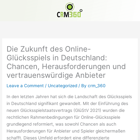
Skip
to
content
Die Zukunft des Online-
Glücksspiels in Deutschland:
Chancen, Herausforderungen und
vertrauenswürdige Anbieter
Leave a Comment
/
Uncategorized
/ By
crm_360
In den letzten Jahren hat sich die Landschaft des Glücksspiels
in Deutschland signifikant gewandelt. Mit der Einführung des
neuen Glücksspielstaatsvertrags (GlüStV 2021) wurden die
rechtlichen Rahmenbedingungen für Online-Glücksspiele
grundlegend reformiert, was sowohl Chancen als auch
Herausforderungen für Anbieter und Spieler gleichermaßen
schafft. Dieses Umfeld erfordert eine differenzierte