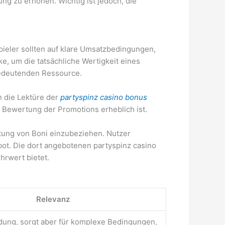
ung zu erhöhen. Wichtig ist jedoch, die
ieler sollten auf klare Umsatzbedingungen,
ke, um die tatsächliche Wertigkeit eines
 bedeutenden Ressource.
h die Lektüre der
partyspinz casino bonus
e Bewertung der Promotions erheblich ist.
ertung von Boni einzubeziehen. Nutzer
ot. Die dort angebotenen partyspinz casino
hrwert bietet.
Relevanz
ndung, sorgt aber für komplexe Bedingungen,