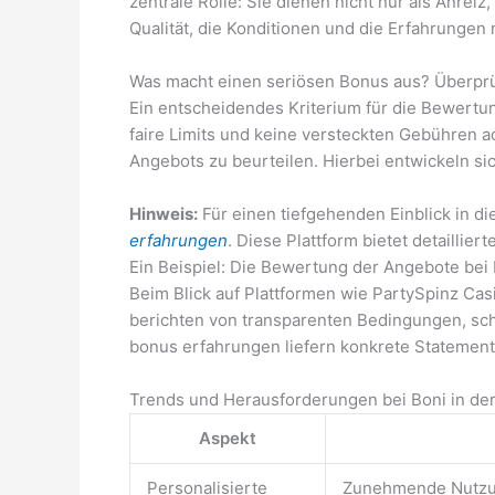
zentrale Rolle: Sie dienen nicht nur als Anrei
Qualität, die Konditionen und die Erfahrungen 
Was macht einen seriösen Bonus aus? Überprü
Ein entscheidendes Kriterium für die Bewertu
faire Limits und keine versteckten Gebühren ac
Angebots zu beurteilen. Hierbei entwickeln s
Hinweis:
Für einen tiefgehenden Einblick in di
erfahrungen
. Diese Plattform bietet detailli
Ein Beispiel: Die Bewertung der Angebote bei
Beim Blick auf Plattformen wie PartySpinz Cas
berichten von transparenten Bedingungen, sch
bonus erfahrungen liefern konkrete Statements
Trends und Herausforderungen bei Boni in d
Aspekt
Personalisierte
Zunehmende Nutzun