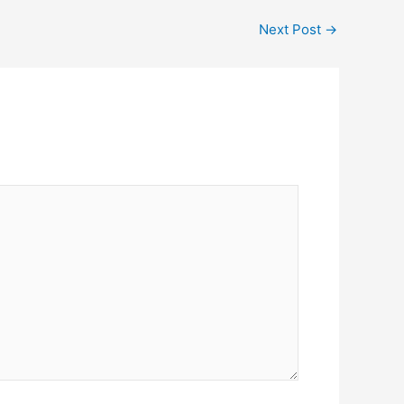
Next Post
→