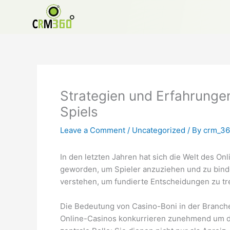
Skip
to
content
Strategien und Erfahrungen
Spiels
Leave a Comment
/
Uncategorized
/ By
crm_3
In den letzten Jahren hat sich die Welt des 
geworden, um Spieler anzuziehen und zu binde
verstehen, um fundierte Entscheidungen zu tr
Die Bedeutung von Casino-Boni in der Branch
Online-Casinos konkurrieren zunehmend um die 