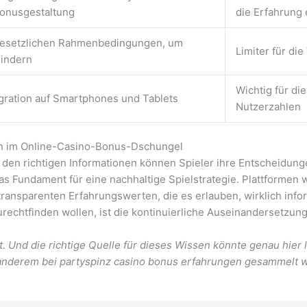
 Bonusgestaltung
die Erfahrung 
gesetzlichen Rahmenbedingungen, um
Limiter für die
hindern
Wichtig für di
ration auf Smartphones und Tablets
Nutzerzahlen
en im Online-Casino-Bonus-Dschungel
t den richtigen Informationen können Spieler ihre Entscheidung
s Fundament für eine nachhaltige Spielstrategie. Plattformen w
transparenten Erfahrungswerten, die es erlauben, wirklich info
urechtfinden wollen, ist die kontinuierliche Auseinandersetzun
 Und die richtige Quelle für dieses Wissen könnte genau hier l
anderem bei partyspinz casino bonus erfahrungen gesammelt 