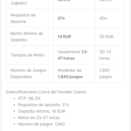
Jugador)
Requisitos de
37x
40x
Apuesta
Monto Mínimo de
10 EUR
20 EUR
Depósito
Usualmente
23-
30-72
Tiempos de Retiro
47 horas
horas
Número de Juegos
Alrededor de
1,500
Disponibles
1,840 juegos
juegos
Especificaciones Clave del Gouden Casino
RTP: 96.3%
Requisitos de apuesta: 37x
Depósito mínimo: 10 EUR
Retiro en 23-47 horas
Número de juegos: 1,840