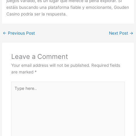
juegos variado, es un lugar que merece la pena explorar. Si
estáis buscando una plataforma fiable y emocionante, Gouden
Casino podría ser la respuesta.
←
Previous Post
Next Post
→
Leave a Comment
Your email address will not be published.
Required fields
are marked
*
Type
here..