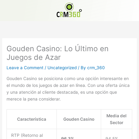
Skip
to
content
Gouden Casino: Lo Último en
Juegos de Azar
Leave a Comment
/
Uncategorized
/ By
crm_360
Gouden Casino se posiciona como una opción interesante en
el mundo de los juegos de azar en línea. Con una oferta única
y una atención al cliente destacada, es una opción que
merece la pena considerar.
Media del
Característica
Gouden Casino
Sector
RTP (Retorno al
96.3%
94.5%