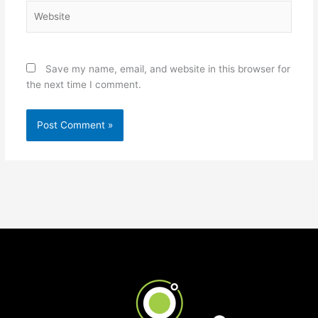
Website
Save my name, email, and website in this browser for
the next time I comment.