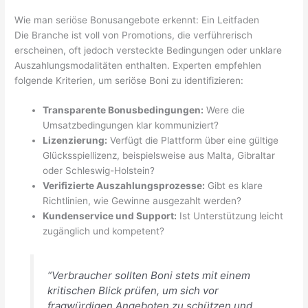
Wie man seriöse Bonusangebote erkennt: Ein Leitfaden
Die Branche ist voll von Promotions, die verführerisch
erscheinen, oft jedoch versteckte Bedingungen oder unklare
Auszahlungsmodalitäten enthalten. Experten empfehlen
folgende Kriterien, um seriöse Boni zu identifizieren:
Transparente Bonusbedingungen:
Were die
Umsatzbedingungen klar kommuniziert?
Lizenzierung:
Verfügt die Plattform über eine gültige
Glücksspiellizenz, beispielsweise aus Malta, Gibraltar
oder Schleswig-Holstein?
Verifizierte Auszahlungsprozesse:
Gibt es klare
Richtlinien, wie Gewinne ausgezahlt werden?
Kundenservice und Support:
Ist Unterstützung leicht
zugänglich und kompetent?
“Verbraucher sollten Boni stets mit einem
kritischen Blick prüfen, um sich vor
fragwürdigen Angeboten zu schützen und