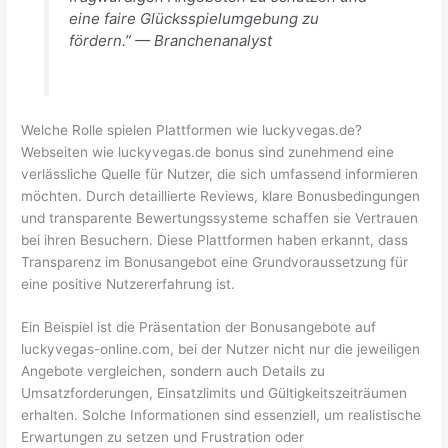
eine faire Glücksspielumgebung zu
fördern.” — Branchenanalyst
Welche Rolle spielen Plattformen wie luckyvegas.de?
Webseiten wie luckyvegas.de bonus sind zunehmend eine
verlässliche Quelle für Nutzer, die sich umfassend informieren
möchten. Durch detaillierte Reviews, klare Bonusbedingungen
und transparente Bewertungssysteme schaffen sie Vertrauen
bei ihren Besuchern. Diese Plattformen haben erkannt, dass
Transparenz im Bonusangebot eine Grundvoraussetzung für
eine positive Nutzererfahrung ist.
Ein Beispiel ist die Präsentation der Bonusangebote auf
luckyvegas-online.com, bei der Nutzer nicht nur die jeweiligen
Angebote vergleichen, sondern auch Details zu
Umsatzforderungen, Einsatzlimits und Gültigkeitszeiträumen
erhalten. Solche Informationen sind essenziell, um realistische
Erwartungen zu setzen und Frustration oder