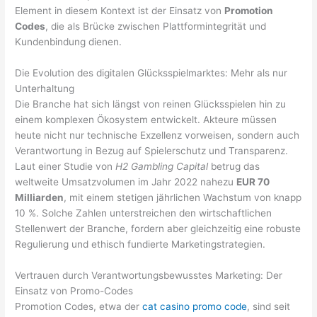
Element in diesem Kontext ist der Einsatz von
Promotion
Codes
, die als Brücke zwischen Plattformintegrität und
Kundenbindung dienen.
Die Evolution des digitalen Glücksspielmarktes: Mehr als nur
Unterhaltung
Die Branche hat sich längst von reinen Glücksspielen hin zu
einem komplexen Ökosystem entwickelt. Akteure müssen
heute nicht nur technische Exzellenz vorweisen, sondern auch
Verantwortung in Bezug auf Spielerschutz und Transparenz.
Laut einer Studie von
H2 Gambling Capital
betrug das
weltweite Umsatzvolumen im Jahr 2022 nahezu
EUR 70
Milliarden
, mit einem stetigen jährlichen Wachstum von knapp
10 %. Solche Zahlen unterstreichen den wirtschaftlichen
Stellenwert der Branche, fordern aber gleichzeitig eine robuste
Regulierung und ethisch fundierte Marketingstrategien.
Vertrauen durch Verantwortungsbewusstes Marketing: Der
Einsatz von Promo-Codes
Promotion Codes, etwa der
cat casino promo code
, sind seit