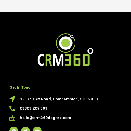
Get In Touch
12, Shirley Road, Southampton, SO15 3EU
03303 209 501
hello@crm360degree.com
F
T
Y