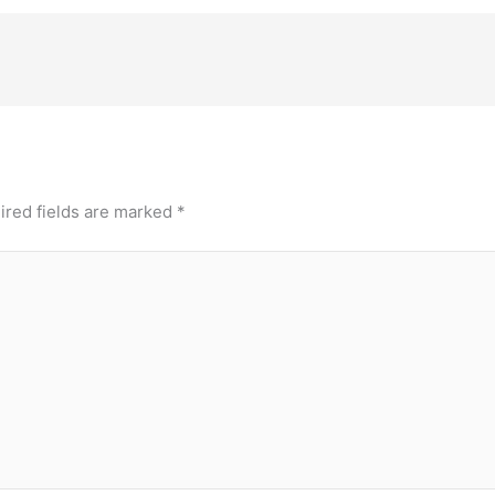
ired fields are marked
*