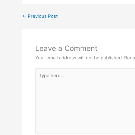
←
Previous Post
Leave a Comment
Your email address will not be published.
Requ
Type
here..