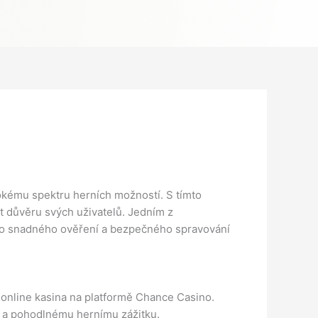
irokému spektru herních možností. S tímto
t důvěru svých uživatelů. Jedním z
eho snadného ověření a bezpečného spravování
 online kasina na platformě Chance Casino.
u a pohodlnému hernímu zážitku.