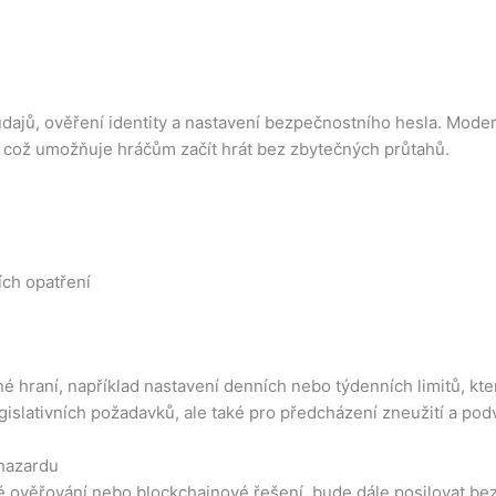
dajů, ověření identity a nastavení bezpečnostního hesla. Moder
ci, což umožňuje hráčům začít hrát bez zbytečných průtahů.
ích opatření
é hraní, například nastavení denních nebo týdenních limitů, kt
egislativních požadavků, ale také pro předcházení zneužití a pod
 hazardu
ké ověřování nebo blockchainové řešení, bude dále posilovat be