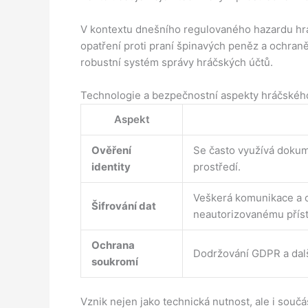
V kontextu dnešního regulovaného hazardu hraje
opatření proti praní špinavých peněz a ochraně
robustní systém správy hráčských účtů.
Technologie a bezpečnostní aspekty hráčskéh
Aspekt
Ověření
Se často využívá dokum
identity
prostředí.
Veškerá komunikace a o
Šifrování dat
neautorizovanému přís
Ochrana
Dodržování GDPR a dalš
soukromí
Vznik nejen jako technická nutnost, ale i sou