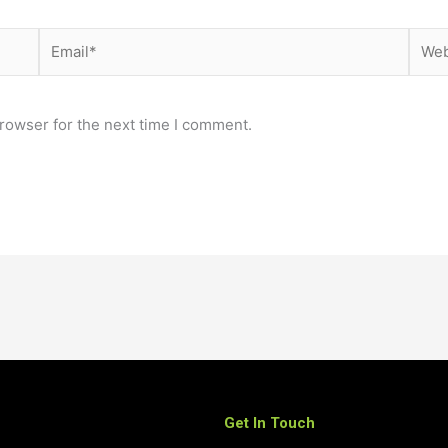
Email*
Webs
rowser for the next time I comment.
Get In Touch