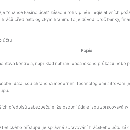
 “chance kasino účet” zásadní roli v plnění legislativních pož
 hráčů před patologickým hraním. To je důvod, proč banky, finanč
o účtu
Popis
entová kontrola, například nahrání občanského průkazu nebo pa
sobní data jsou chráněna moderními technologiemi šifrování (n
tupu.
ích předpisů zabezpečuje, že osobní údaje jsou zpracovávány t
část etického přístupu, je správné spravování hráčského účtu 