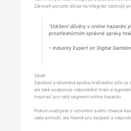
Zároveň poroste důraz na integraci nástrojů 
“Udržení důvěry v online hazardní 
prostřednictvím správné správy hrá
– Industry Expert on Digital Gambli
Závěr
Založení a důsledná správa hráčského účtu je
ale také podporuje odpovědné hraní a legislativ
inspirací pro celý segment online hazardu.
Pokud uvažujete o vytvoření svého chance ka
vaše pohodlí, ale hlavně pro bezpečí a odpově