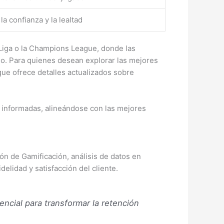
a confianza y la lealtad
Liga o la Champions League, donde las
do. Para quienes desean explorar las mejores
que ofrece detalles actualizados sobre
s informadas, alineándose con las mejores
ión de Gamificación, análisis de datos en
elidad y satisfacción del cliente.
encial para transformar la retención