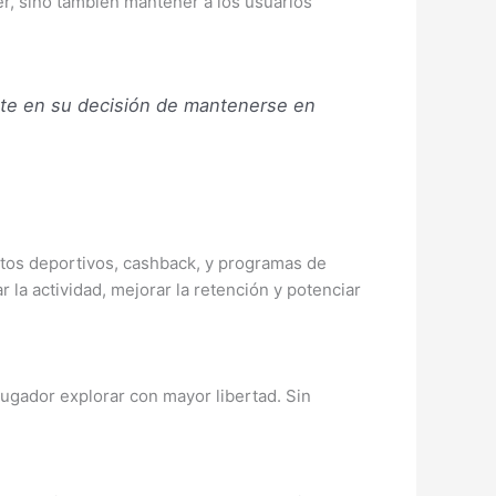
er, sino también mantener a los usuarios
nte en su decisión de mantenerse en
tos deportivos, cashback, y programas de
 la actividad, mejorar la retención y potenciar
 jugador explorar con mayor libertad. Sin