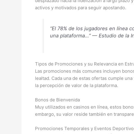
desplazado hacia la fidelización a largo plazo
activos y motivados para seguir apostando.
“El 78% de los jugadores en línea 
una plataforma…” — Estudio de la I
Tipos de Promociones y su Relevancia en Est
Las promociones más comunes incluyen bonos d
lealtad. Cada una de estas ofertas cumple una 
la percepción de valor de la plataforma.
Bonos de Bienvenida
Muy utilizados en casinos en línea, estos bonos
embargo, su valor reside también en transparen
Promociones Temporales y Eventos Deportivo