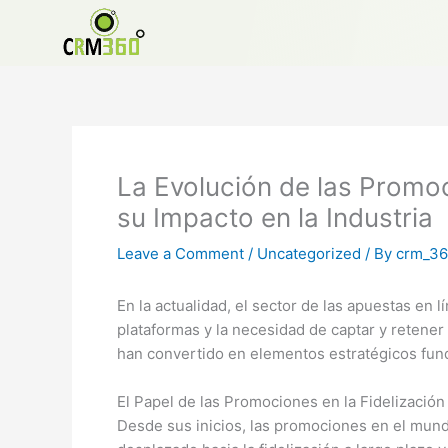
Skip
to
content
La Evolución de las Promoc
su Impacto en la Industria
Leave a Comment
/
Uncategorized
/ By
crm_3
En la actualidad, el sector de las apuestas en
plataformas y la necesidad de captar y retene
han convertido en elementos estratégicos fund
El Papel de las Promociones en la Fidelizació
Desde sus inicios, las promociones en el mundo