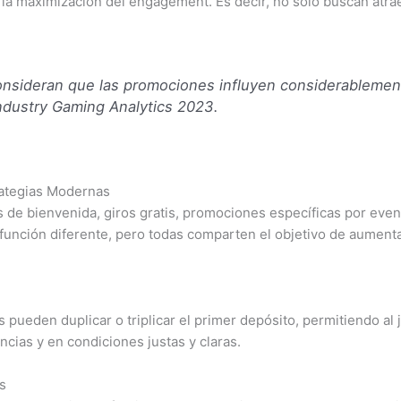
 y la maximización del engagement. Es decir, no solo buscan atra
consideran que las promociones influyen considerableme
ndustry Gaming Analytics 2023.
rategias Modernas
e bienvenida, giros gratis, promociones específicas por even
función diferente, pero todas comparten el objetivo de aumentar
 pueden duplicar o triplicar el primer depósito, permitiendo al
cias y en condiciones justas y claras.
s