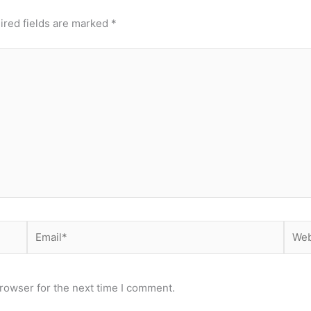
ired fields are marked
*
Email*
Webs
rowser for the next time I comment.