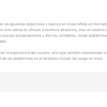
e las apuestas deportivas y casinos en línea refleja un mercado
 no solo radica en ofrecer incentivos atractivos, sino en hacerlo
s buscan actualizaciones y ofertas confiables, visitar platafor
ada.
cen la experiencia del usuario, sino que también representan u
d de las plataformas en el dinámico mundo del juego en línea.