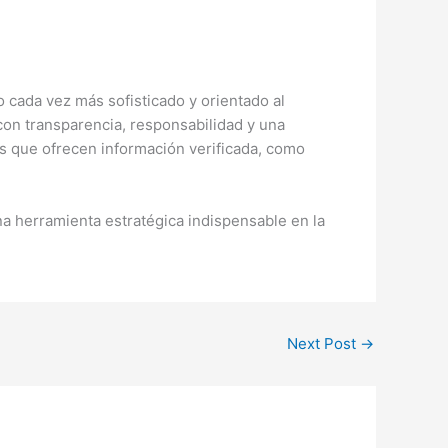
 cada vez más sofisticado y orientado al
 con transparencia, responsabilidad y una
mas que ofrecen información verificada, como
na herramienta estratégica indispensable en la
Next Post
→